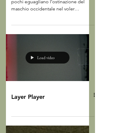
Fitzgerald e l’inferno di lino
Nel repertorio dei supplizi moderni,
pochi eguagliano l’ostinazione del
maschio occidentale nel voler
abbottonare una camicia anche
quando l’asfalto decide di liquefarsi.
C’è una forma di dignità quasi
patologica nel rifiuto di arrendersi alla
termodinamica, un patto di sangue
con il decoro che F. Scott Fitzgerald,
Load video
nel settimo capitolo de Il Grande
Gatsby, trasforma nel più spietato dei
bollettini meteorologici della psiche
umana...
Layer Player