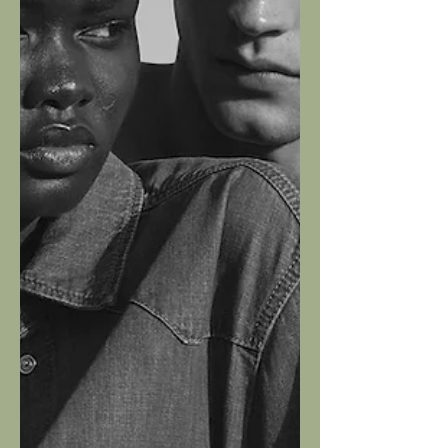
un progetto itinerante che celebrerà le
città più iconiche del calendario
automobilistico mondiale. Questa
capsule collection non è solo
abbigliamento per appassionati, ma un
vero tributo alla cultura urbana di
Miami...