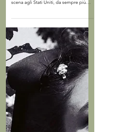
Emporio Armani lancia una
capsule denim
Erano i primi anni ottanta quando in
piena euforia da denim, l'Italia ruba la
scena agli Stati Uniti, da sempre più
interessati alla quantità che alla qualità,
e trasforma i pantaloni in jeans in
oggetto di design. Tra i protagonisti
del periodo, Giorgio Armani, ormai
icona globale anche grazie alla
rivoluzione stilistica che porta al