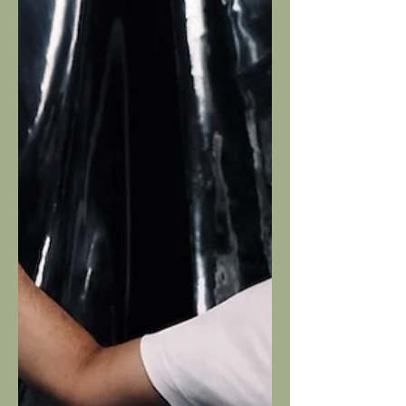
fredde acque di Hyannis Port e del
New England, alle più temperate baie
di Capri. Una barca, varata nel 1930, che
per prima appartenne a Edsel Ford,
figlio di Henry, per poi diventare
presidenziale negli anni cinquanta. Un
simbolo dell'eleganza, politica e non,
di quel periodo e che, attraverso una
sequenza di im