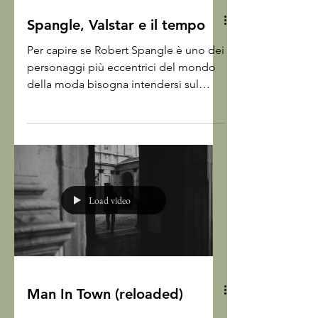
Spangle, Valstar e il tempo
Per capire se Robert Spangle è uno dei
personaggi più eccentrici del mondo
della moda bisogna intendersi sul
concetto di eccentrico. Perché lui lo è
nel senso buono. È cresciuto a Malibù,
in California, si è arruolato nei marines,
dove il suo passatempo era leggere
riviste di moda, ha studiato fashion
design, ha fatto gavetta in una sartoria
Load video
di Savile Row a Londra, poi ha deciso
di andare in giro per il mondo a
raccontare l'umanità attraverso