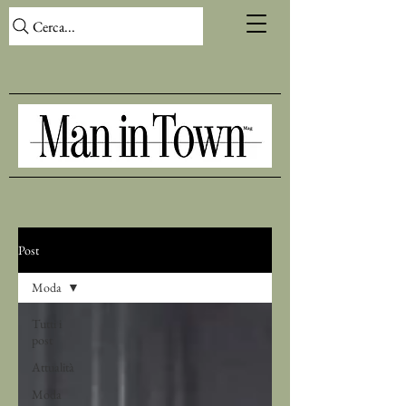
Cerca...
Post
Moda
Tutti i
post
Attualità
Moda