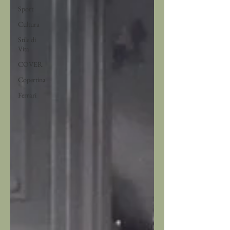
Sport
Cultura
Stile di
Vita
COVER
Copertina
Ferrari