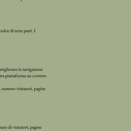
ie di terze parti. I
o migliorare la navigazione
ra piattaforma un corretto
s. numero visitatori, pagine
mero di visitatori, pagine