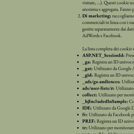
visitate, …). Questi cookie so
anonima e aggregata. Fanno p
Di marketing:
raccogliamo d
commerciali in linea con i tu
gestite separatamente dai da
AdWords e Facebook.
La lista completa dei cookie 
ASP.NET_SessionId:
Prese
_ga:
Registra un ID univoco ut
_gat:
Utilizzato da Google An
_gid:
Registra un ID univoco u
_ads/ga-audiences:
Utilizz
ads/user-lists/#:
Utilizzato
collect:
Utilizzato per monit
_hjIncludedInSample:
Con
IDE:
Utilizzato da Google Do
fr:
Utilizzato da Facebook pe
PREF:
Registra un ID univoc
tr:
Utilizzato per monitorare i