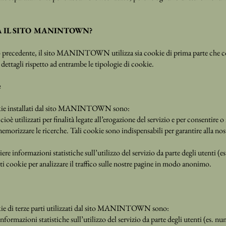
A IL SITO MANINTOWN?
 precedente, il sito MANINTOWN utilizza sia cookie di prima parte che cook
dettagli rispetto ad entrambe le tipologie di cookie.
e
cookie installati dal sito MANINTOWN sono:
ioè utilizzati per finalità legate all’erogazione del servizio e per consentire 
zare le ricerche. Tali cookie sono indispensabili per garantire alla nost
iere informazioni statistiche sull’utilizzo del servizio da parte degli utenti (e
ti cookie per analizzare il traffico sulle nostre pagine in modo anonimo.
ookie di terze parti utilizzati dal sito MANINTOWN sono:
informazioni statistiche sull’utilizzo del servizio da parte degli utenti (es. nu