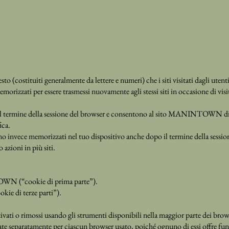
esto (costituiti generalmente da lettere e numeri) che i siti visitati dagli utent
morizzati per essere trasmessi nuovamente agli stessi siti in occasione di visi
l termine della sessione del browser e consentono al sito MANINTOWN di c
ica.
invece memorizzati nel tuo dispositivo anche dopo il termine della sessio
 azioni in più siti.
OWN (“cookie di prima parte”).
ookie di terze parti”).
ivati o rimossi usando gli strumenti disponibili nella maggior parte dei brows
te separatamente per ciascun browser usato, poiché ognuno di essi offre fun