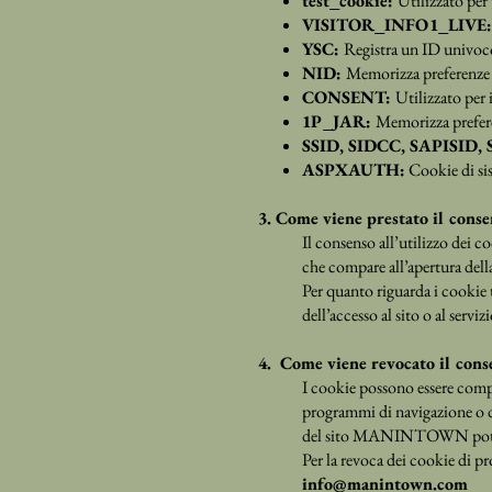
test_cookie:
Utilizzato per 
VISITOR_INFO1_LIVE
YSC:
Registra un ID univoco
NID:
Memorizza preferenze 
CONSENT:
Utilizzato per 
1P_JAR:
Memorizza prefer
SSID, SIDCC, SAPISID, 
ASPXAUTH:
Cookie di sis
3. Come viene prestato il conse
Il consenso all’utilizzo dei
che compare all’apertura dell
Per quanto riguarda i cookie
dell’accesso al sito o al servizi
4. Come viene revocato il cons
I cookie possono essere compl
programmi di navigazione o da
del sito MANINTOWN potrebb
Per la revoca dei cookie di p
info@manintown.com