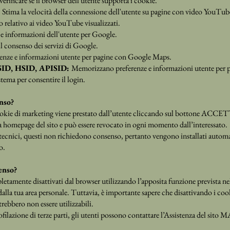
verificare se il browser dell'utente supporta i cookie.
:
Stima la velocità della connessione dell'utente su pagine con video YouTube
 relativo ai video YouTube visualizzati.
e informazioni dell'utente per Google.
il consenso dei servizi di Google.
enze e informazioni utente per pagine con Google Maps.
SID, HSID, APISID:
Memorizzano preferenze e informazioni utente per
tema per consentire il login.
nso?
 cookie di marketing viene prestato dall’utente cliccando sul bottone ACCET
a homepage del sito e può essere revocato in ogni momento dall’interessato.
 tecnici, questi non richiedono consenso, pertanto vengono installati autom
o.
enso?
etamente disattivati dal browser utilizzando l’apposita funzione prevista ne
lla tua area personale. Tuttavia, è importante sapere che disattivando i cook
ero non essere utilizzabili.
rofilazione di terze parti, gli utenti possono contattare l’Assistenza del 