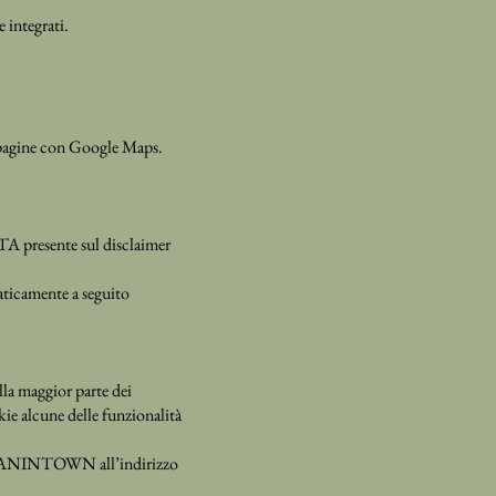
 integrati.
 pagine con Google Maps.
TA presente sul disclaimer
aticamente a seguito
lla maggior parte dei
ie alcune delle funzionalità
sito MANINTOWN all’indirizzo