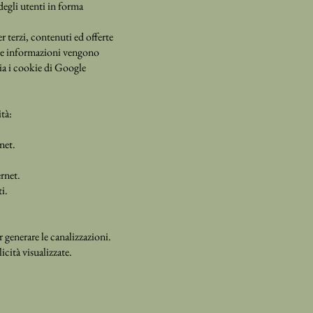
 degli utenti in forma
r terzi, contenuti ed offerte
este informazioni vengono
ia i cookie di Google
tà:
rnet.
ernet.
i.
 generare le canalizzazioni.
cità visualizzate.