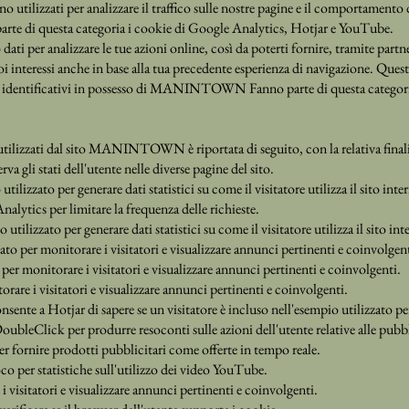
no utilizzati per analizzare il traffico sulle nostre pagine e il comportamento
arte di questa categoria i cookie di Google Analytics, Hotjar e YouTube.
ati per analizzare le tue azioni online, così da poterti fornire, tramite partne
oi interessi anche in base alla tua precedente esperienza di navigazione. Qu
ti identificativi in possesso di MANINTOWN Fanno parte di questa categor
utilizzati dal sito MANINTOWN è riportata di seguito, con la relativa finali
rva gli stati dell'utente nelle diverse pagine del sito.
ilizzato per generare dati statistici su come il visitatore utilizza il sito inte
alytics per limitare la frequenza delle richieste.
tilizzato per generare dati statistici su come il visitatore utilizza il sito int
ato per monitorare i visitatori e visualizzare annunci pertinenti e coinvolgent
 per monitorare i visitatori e visualizzare annunci pertinenti e coinvolgenti.
orare i visitatori e visualizzare annunci pertinenti e coinvolgenti.
sente a Hotjar di sapere se un visitatore è incluso nell'esempio utilizzato per
ubleClick per produrre resoconti sulle azioni dell'utente relative alle pubbli
r fornire prodotti pubblicitari come offerte in tempo reale.
o per statistiche sull'utilizzo dei video YouTube.
 visitatori e visualizzare annunci pertinenti e coinvolgenti.