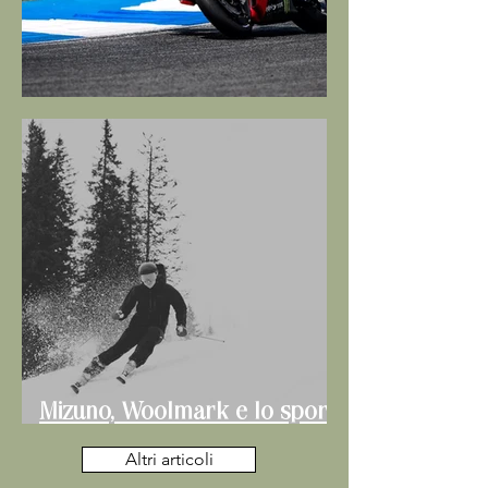
MotoGp da record
Mizuno, Woolmark e lo sport
senza stress
Altri articoli