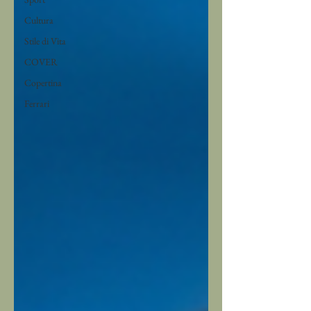
Cultura
Stile di Vita
COVER
Copertina
Ferrari