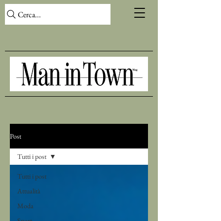
Cerca...
Post
Tutti i post
Tutti i post
Attualità
Moda
Sport