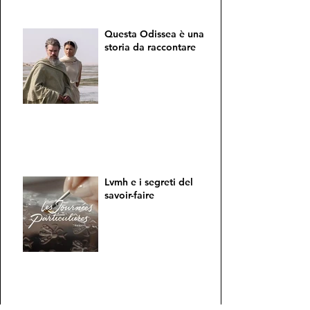
dalla maggior parte dei loro possessori
coincide con il fondo di una piscina
d'albergo. Eppure, la mistica
dell'esplorazione oceanica continua a
Questa Odissea è una
esercitare un irresistibile magnetismo
storia da raccontare
sul design contemporaneo. L'ultimo
esempio è il nuovo Dynawind Heavy
Duty di Wyler Vetta...
Lvmh e i segreti del
savoir-faire