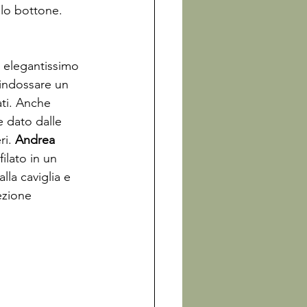
olo bottone. 
elegantissimo 
 indossare un 
ti. Anche 
e dato dalle 
i. 
Andrea 
filato in un 
lla caviglia e 
ezione 