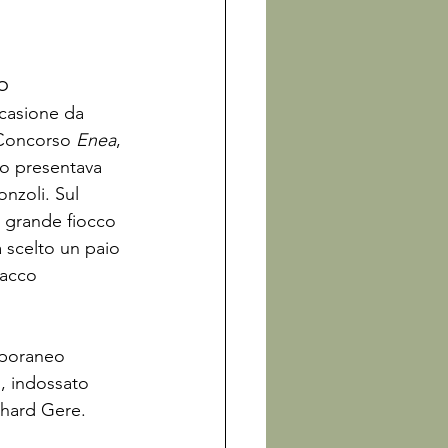
o
ccasione da 
 Concorso 
Enea
, 
to presentava 
onzoli. Sul 
n grande fiocco 
 scelto un paio 
tacco 
mporaneo 
, indossato 
chard Gere.
