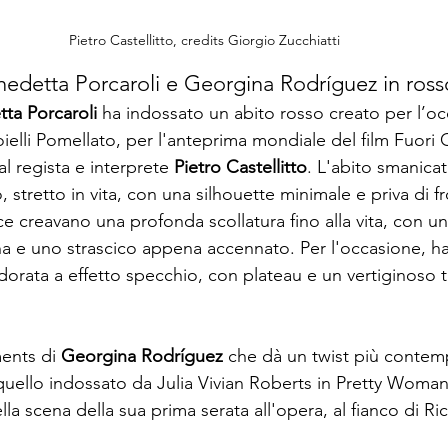
Pietro Castellitto, credits Giorgio Zucchiatti
nedetta Porcaroli e Georgina Rodríguez in ross
ta Porcaroli
 ha indossato un abito rosso creato per l’o
oielli Pomellato, per l'anteprima mondiale del film Fuori
al regista e interprete 
Pietro Castellitto
. L'abito smanica
 stretto in vita, con una silhouette minimale e priva di fr
e creavano una profonda scollatura fino alla vita, con u
ena e uno strascico appena accennato. Per l'occasione, ha
 dorata a effetto specchio, con plateau e un vertiginoso 
ents di 
Georgina Rodríguez
 che dà un twist più conte
quello indossato da Julia Vivian Roberts in Pretty Woman
lla scena della sua prima serata all'opera, al fianco di Ri