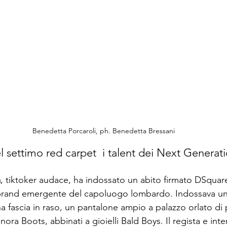
Benedetta Porcaroli, ph. Benedetta Bressani
el settimo red carpet  i talent dei Next Generat
a
, tiktoker audace, ha indossato un abito firmato DSquar
brand emergente del capoluogo lombardo. Indossava una
a fascia in raso, un pantalone ampio a palazzo orlato di p
nora Boots, abbinati a gioielli Bald Boys. Il regista e inte