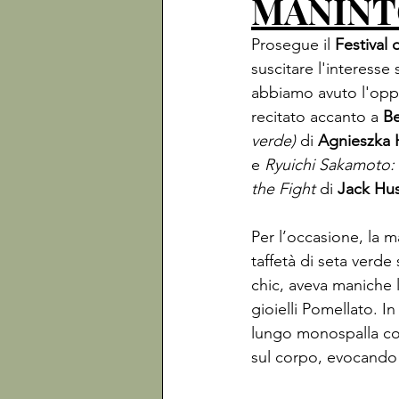
MANIN
Prosegue il 
Festival 
suscitare l'interesse 
abbiamo avuto l'oppo
recitato accanto a 
Be
verde)
 di 
Agnieszka 
e 
Ryuichi Sakamoto:
the Fight
 di 
Jack Hu
Per l’occasione, la m
taffetà di seta verde
chic, aveva maniche 
gioielli Pomellato. I
lungo monospalla con
sul corpo, evocando