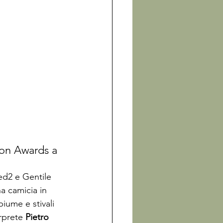
ion Awards a 
ed2 e Gentile 
 camicia in 
iume e stivali 
rprete 
Pietro 