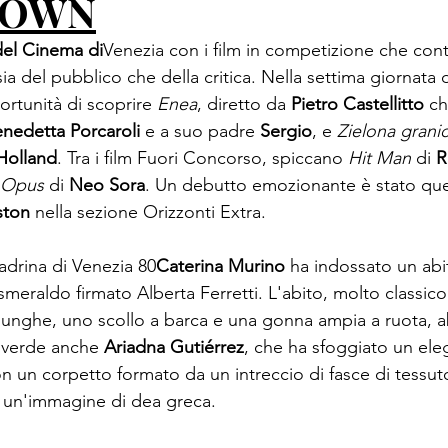
TOWN
del Cinema di
Venezia
 con i film in competizione che con
sia del pubblico che della critica. Nella settima giornata d
rtunità di scoprire 
Enea
, diretto da 
Pietro Castellitto
 c
nedetta Porcaroli 
e a suo padre 
Sergio
, e 
Zielona grani
Holland
. Tra i film Fuori Concorso, spiccano 
Hit Man
 di 
R
 Opus
 di 
Neo Sora
. Un debutto emozionante è stato quel
ston
 nella sezione Orizzonti Extra.
adrina di
 Venezia 80
Caterina Murino
 ha indossato un abi
 smeraldo firmato Alberta Ferretti. L'abito, molto classic
lunghe, uno scollo a barca e una gonna ampia a ruota, a
n verde anche 
Ariadna Gutiérrez
, che ha sfoggiato un ele
 un corpetto formato da un intreccio di fasce di tessu
 un'immagine di dea greca.