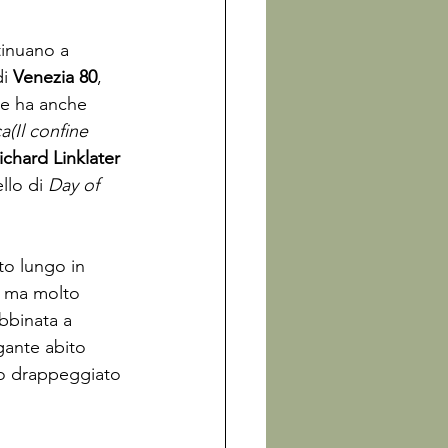
tinuano a 
i 
Venezia 80
, 
he ha anche 
ca
(Il confine 
ichard Linklater
lo di 
Day of 
to lungo in 
o ma molto 
bbinata a 
gante abito 
to drappeggiato 