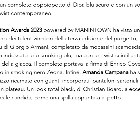
in un completo doppiopetto di Dior, blu scuro e con un s
twist contemporaneo.

tion Awards 2023
 powered by MANINTOWN ha visto un 
uno dei talent vincitori della terza edizione del progetto,
u di Giorgio Armani, completato da mocassini scamoscia
a indossato uno smoking blu, ma con un twist scintillant
r della giacca. Il completo portava la firma di Enrico Cover
mo in smoking nero Zegna. Infine, 
Amanda Campana
 ha s
zo ricamato con guanti incorporati, pantaloni sartoriali a
n plateau. Un look total black, di Christian Boaro, a ecc
reale candida, come una spilla appuntata al petto.