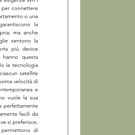
le esigenze WIFI 
 per connettere 
partamento o una 
arantiscono la 
pria, ma anche 
lie sentono la 
ta più device 
i hanno questa 
o la tecnologia 
iascun satellite 
sima velocità di 
contemporanea e 
io vuole la sua 
a perfettamente 
amente facili da 
e si preferisce, 
 permettono di 