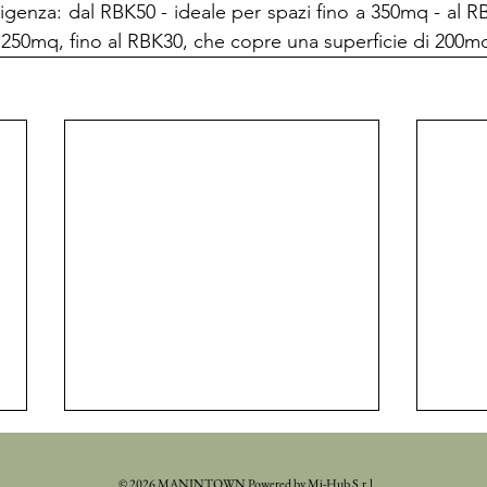
igenza: dal RBK50 - ideale per spazi fino a 350mq - al RB
i 250mq, fino al RBK30, che copre una superficie di 200m
© 2026 MANINTOWN Powered by Mi-Hub S.r.l.