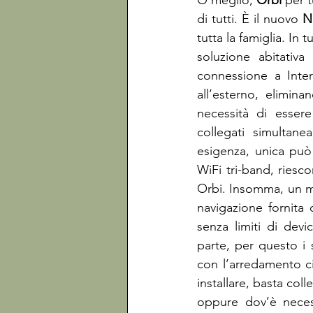
O meglio, 
Orbi
 per 
di tutti. È il nuovo 
N
tutta la famiglia. In
soluzione abitativa
connessione a Inter
all’esterno, elimin
necessità di esser
collegati simultane
esigenza, unica può 
WiFi tri-band, riesco
Orbi. Insomma, un mod
navigazione fornita 
senza limiti di devi
parte, per questo i
con l’arredamento cir
installare, basta coll
oppure dov’è necess