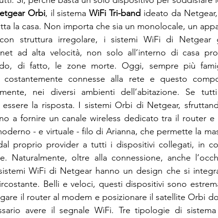
tutti. Sì, perché basta un solo dispositivo per soddisfare 
etgear Orbi
, il sistema 
WiFi Tri-band
 ideato da Netgear,
 tutta la casa. Non importa che sia un monolocale, un ap
 con struttura irregolare, i sistemi WiFi di Netgear g
net ad alta velocità, non solo all’interno di casa pro
ando, di fatto, le zone morte. Oggi, sempre più famig
e costantemente connesse alla rete e questo compor
amente, nei diversi ambienti dell’abitazione. Se tutt
essere la risposta. I sistemi Orbi di Netgear, sfruttand
no a fornire un canale wireless dedicato tra il router e c
erno - e virtuale - filo di Arianna, che permette la mas
dal proprio provider a tutti i dispositivi collegati, in 
ce. Naturalmente, oltre alla connessione, anche l’occh
 sistemi WiFi di Netgear hanno un design che si integr
costante. Belli e veloci, questi dispositivi sono estrem
egare il router al modem e posizionare il satellite Orbi dov
ario avere il segnale WiFi. Tre tipologie di sistema