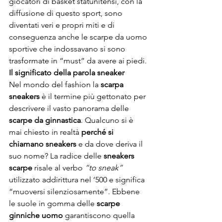
giocatori di basket statunitensi, con la 
diffusione di questo sport, sono 
diventati veri e propri miti e di 
conseguenza anche le scarpe da uomo 
sportive che indossavano si sono 
trasformate in “must” da avere ai piedi.
Il significato della parola sneaker
Nel mondo del fashion la 
scarpa 
sneakers
 è il termine più gettonato per 
descrivere il vasto panorama delle 
scarpe da ginnastica
. Qualcuno si è 
mai chiesto in realtà 
perché si 
chiamano sneakers
 e da dove deriva il 
suo nome? La radice delle 
sneakers 
scarpe
 risale al verbo 
“to sneak”
utilizzato addirittura nel ‘500 e significa 
“muoversi silenziosamente”. Ebbene 
le suole in gomma delle 
scarpe 
ginniche uomo
 garantiscono quella 