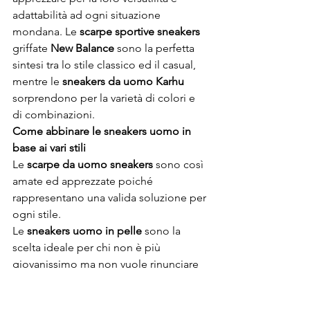
adattabilità ad ogni situazione 
mondana. Le 
scarpe sportive sneakers
griffate 
New Balance
 sono la perfetta 
sintesi tra lo stile classico ed il casual, 
mentre le 
sneakers da uomo Karhu
sorprendono per la varietà di colori e 
di combinazioni.
Come abbinare le sneakers uomo in 
base ai vari stili
Le 
scarpe da uomo sneakers
 sono così 
amate ed apprezzate poiché 
rappresentano una valida soluzione per 
ogni stile.
Le 
sneakers uomo in pelle
 sono la 
scelta ideale per chi non è più 
giovanissimo ma non vuole rinunciare 
ad uno stile casual e confortevole. In 
abbinamento con le 
sneaker uomo 