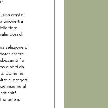
te 
ia unione tra 
lla tigre 
vvalendosi di 
una selezione di 
 poter essere 
izzarriti fra 
as e abiti da 
iap. Come nel 
tre ai progetti 
rze insieme al 
antichità 
The time is 