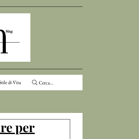
Stile di Vita
Cerca...
ure per