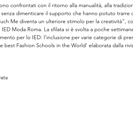
sono confrontati con il ritorno alla manualità, alla tradizion
li senza dimenticare il supporto che hanno potuto trarre d
ouch Me diventa un ulteriore stimolo per la creatività”,
di IED Moda Roma. La sfilata si è svolta a poche settiman
ento per lo IED: l’inclusione per varie categorie di prem
he best Fashion Schools in the World’ elaborata dalla rivi
ata
