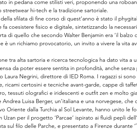
ilato in pedana come stilisti veri, proponendo una roboan
 streetwear hi-tech e la tradizione sartoriale.
e fa coesistere fisico e digitale, sintetizzando la necessar
rta di quello che secondo Walter Benjamin era ‘il balzo de
me è un richiamo provocatorio, un invito a vivere la vita a
ne tra alta sartoria e ricerca tecnologica ha dato vita a 
tensa da poter essere sentita in profondità, anche senza
o Laura Negrini, direttore di IED Roma. I ragazzi si sono sb
le, ricami certosini e tecniche avant-garde, cappe di taffet
o, tessuti olografici e iridescenti e outfit zen e molto g
e Andrea Luisa Berger, un’italiana e una norvegese, che ol
uovo Oriente dalla Turchia al Sol Levante, hanno unito le fo
Uzan per il progetto ‘Parcae’ ispirato ai fluidi pepli dell’
nta sul filo delle Parche, e presentato a Firenze durante ‘