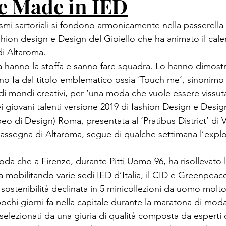
e Made in IED
smi sartoriali si fondono armonicamente nella passerella 
hion design e Design del Gioiello che ha animato il cale
di Altaroma.
a hanno la stoffa e sanno fare squadra. Lo hanno dimostra
no fa dal titolo emblematico ossia ‘Touch me’, sinonimo 
e di mondi creativi, per ‘una moda che vuole essere vissut
dei giovani talenti versione 2019 di fashion Design e Desig
peo di Design) Roma, presentata al ‘Pratibus District’ di 
rassegna di Altaroma, segue di qualche settimana l’exploi
a che a Firenze, durante Pitti Uomo 96, ha risollevato 
a mobilitando varie sedi IED d’Italia, il CID e Greenpeace 
 sostenibilità declinata in 5 minicollezioni da uomo molt
chi giorni fa nella capitale durante la maratona di moda,
elezionati da una giuria di qualità composta da esperti d