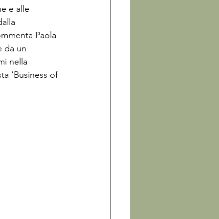
e e alle 
alla 
 commenta Paola 
e da un 
i nella 
sta ‘Business of 