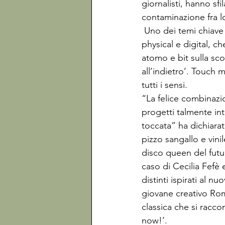
giornalisti, hanno sf
contaminazione fra lo
 Uno dei temi chiave della sfilata di fine corso di quest’anno è stato il phygital, una crasi di 
physical e digital, ch
atomo e bit sulla sco
all’indietro’. Touch 
tutti i sensi. 
“La felice combinazio
progetti talmente in
toccata” ha dichiarat
pizzo sangallo e vini
disco queen del futur
caso di Cecilia Fefè 
distinti ispirati al n
giovane creativo Rom 
classica che si racco
now!’. 