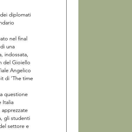
dei diplomati 
ndario 
to nel final 
di una 
a, indossata, 
n del Gioiello 
Viale Angelico 
t di ‘The time 
la questione 
Italia 
o apprezzate 
 gli studenti 
el settore e 