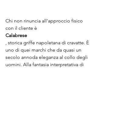
Chi non rinuncia all'approccio fisico 
con il cliente è 
Calabrese
, storica griffe napoletana di cravatte. È 
uno di quei marchi che da quasi un 
secolo annoda eleganza al collo degli 
uomini. Alla fantasia interpretativa di 
Gaetano - esponente della terza 
generazione di maestri cravattieri - si 
deve, negli anni '60, la creazione delle 
pence, quelle piegoline di tessuto 
all'interno della punta che incorniciano 
la fodera. Oggi il marchio ha 
armonizzato la sua produzione 
affiancando alle cravatte anche borse e 
borsoni da viaggio, porta tablet e 