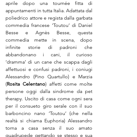
aprile dopo una tournée fitta di 
appuntamenti in tutta Italia. Adattata dal 
poliedrico attore e regista dalla garbata 
commedia francese ‘Toutou’ di Daniel 
Besse e Agnès Besse, questa 
commedia mette in scena, dopo 
infinite storie di padroni che 
abbandonano i cani, il curioso 
‘dramma’ di un cane che scappa dagli 
affettuosi e confusi padroni, i coniugi 
Alessandro (Pino Quartullo) e Marzia 
(
Rosita Celentano
) affetti come molte 
persone oggi dalla sindrome da pet 
therapy. Uscito di casa come ogni sera 
per il consueto giro serale con il suo 
barboncino nano ‘Toutou’ (che nella 
realtà si chiama Euphoria) Alessandro 
torna a casa senza il suo amato 
quadrupede gettando se stesso e sua 