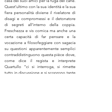
casa dei suoi amici per la fuga del cane. 
Quest’ultimo con la sua identità e la sua 
fiera personalità diviene il rivelatore di 
disagi e compromessi e il detonatore 
di segreti all’interno della coppia. 
Freschezza e vis comica ma anche una 
certa capacità di far pensare e la 
vocazione a filosofeggiare con sagacia 
su questioni apparentemente semplici 
contraddistinguono questa pièce dove, 
come dice il regista e interprete 
Quartullo “ci si interroga, si rimette 
tutto in discussione e si scoprono tante 
cose, in una notte che sembrava 
tranquilla come una delle tante”.
®Riproduzione Riservata
Post recenti