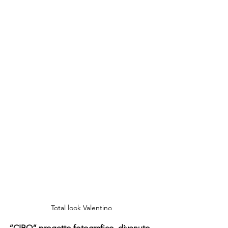
Total look Valentino
“CIBO” progetto fotografico, divenuto 