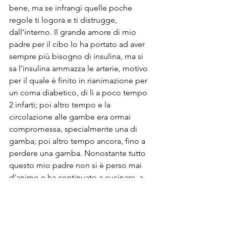
bene, ma se infrangi quelle poche 
regole ti logora e ti distrugge, 
dall’interno. Il grande amore di mio 
padre per il cibo lo ha portato ad aver 
sempre più bisogno di insulina, ma si 
sa l’insulina ammazza le arterie, motivo 
per il quale è finito in rianimazione per 
un coma diabetico, di lì a poco tempo 
2 infarti; poi altro tempo e la 
circolazione alle gambe era ormai 
compromessa, specialmente una di 
gamba; poi altro tempo ancora, fino a 
perdere una gamba. Nonostante tutto 
questo mio padre non si è perso mai 
d’animo e ha continuato a cucinare, a 
scrivere ricette sul suo diario e a fare 
conserve con il suo “brand”: Guerino 
Forever, un desiderio, una speranza.

Cibo, per me parla di radici, di 