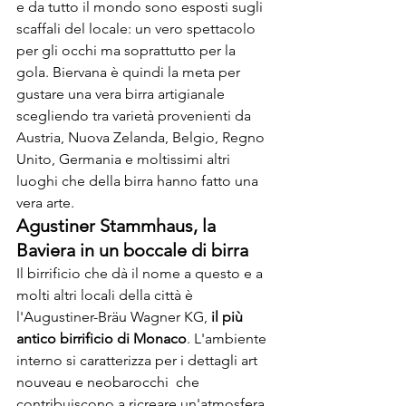
e da tutto il mondo sono esposti sugli 
scaffali del locale: un vero spettacolo 
per gli occhi ma soprattutto per la 
gola. Biervana è quindi la meta per 
gustare una vera birra artigianale 
scegliendo tra varietà provenienti da 
Austria, Nuova Zelanda, Belgio, Regno 
Unito, Germania e moltissimi altri 
luoghi che della birra hanno fatto una 
vera arte.
Agustiner Stammhaus, la 
Baviera in un boccale di birra
Il birrificio che dà il nome a questo e a 
molti altri locali della città è 
l'Augustiner-Bräu Wagner KG,
 il più 
antico birrificio di Monaco
. L'ambiente 
interno si caratterizza per i dettagli art 
nouveau e neobarocchi  che 
contribuiscono a ricreare un'atmosfera 