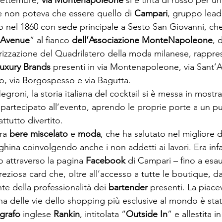
settembre, 
via Montenapoleone
 si è tinta di rosso per un
e non poteva che essere quello di 
Campari
, gruppo lead
 nel 1860 con sede principale a Sesto San Giovanni, ch
 Avenue
” al fianco 
dell’Associazione MonteNapoleone
, 
rizzazione del Quadrilatero della moda milanese, rappre
uxury Brands
 presenti in via Montenapoleone, via Sant’A
to, via Borgospesso e via Bagutta.

groni, la storia italiana del cocktail si è messa in mostra
partecipato all’evento, aprendo le proprie porte a un pu
tutto divertito.

ra 
bere miscelato
 e
 moda
, che ha salutato nel migliore d
hina coinvolgendo anche i non addetti ai lavori. Era infat
o attraverso la pagina 
Facebook
 di Campari – fino a esa
reziosa card che, oltre all’accesso a tutte le boutique, da
te della professionalità dei 
bartender
 presenti. La piace
a delle vie dello shopping più esclusive al mondo è sta
grafo
 inglese 
Rankin
, intitolata “
Outside In
” e allestita 