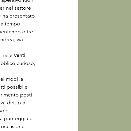
 aperitivo fuori 
er nel settore 
e ha presentato 
da tempo 
sentando oltre 
ndrea, via 
 nelle 
venti 
bblico curioso, 
ei modi la 
ti possibile 
urimento posti 
va diritto a 
vole 
ta punteggiata 
in occasione 