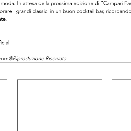
a moda. In attesa della prossima edizione di “Campari F
orare i grandi classici in un buon cocktail bar, ricordand
nte
.

cial
com
®Riproduzione Riservata 