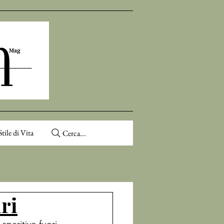
Stile di Vita
Cerca...
ri