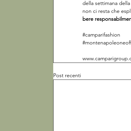
della settimana dell
non ci resta che espl
bere responsabilme
#camparifashion
#montenapoleoneoffi
www.camparigr
o
up.
Post recenti