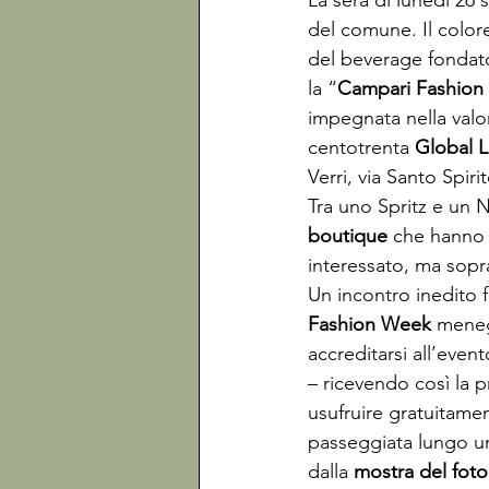
La sera di lunedì 26 
del comune. Il color
del beverage fondato
la “
Campari Fashion
impegnata nella valo
centotrenta 
Global L
Verri, via Santo Spiri
Tra uno Spritz e un Ne
boutique
 che hanno 
interessato, ma soprat
Un incontro inedito f
Fashion Week
 meneg
accreditarsi all’event
– ricevendo così la p
usufruire gratuitamen
passeggiata lungo un
dalla 
mostra del foto