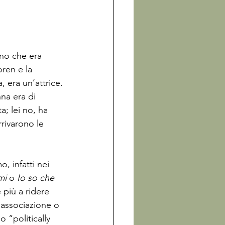
no che era 
ren e la 
era un’attrice.

na era di 
a; lei no, ha 
rrivarono le 
, infatti nei 
mi 
o 
Io so che 
 più a ridere 
 associazione o 
 “politically 