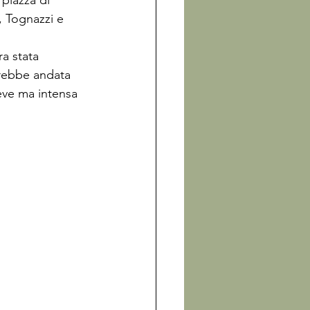
piazza di 
 Tognazzi e 
a stata 
rebbe andata 
eve ma intensa 