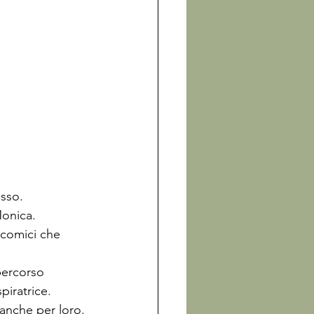
sso.

onica.

 comici che 
percorso 
iratrice.

 anche per loro.