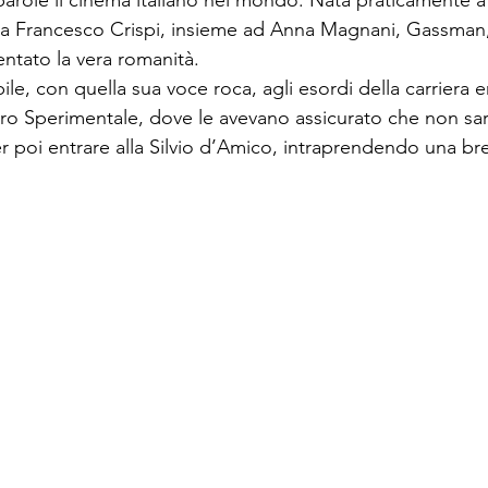
parole il cinema italiano nel mondo. Nata praticamente a 
ia Francesco Crispi, insieme ad Anna Magnani, Gassman,
ntato la vera romanità.

le, con quella sua voce roca, agli esordi della carriera er
ro Sperimentale, dove le avevano assicurato che non sa
r poi entrare alla Silvio d’Amico, intraprendendo una br