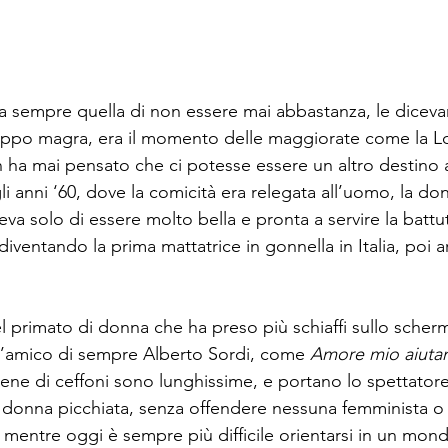
a sempre quella di non essere mai abbastanza, le diceva
ppo magra, era il momento delle maggiorate come la Lo
ha mai pensato che ci potesse essere un altro destino a, 
 anni ‘60, dove la comicità era relegata all’uomo, la don
eva solo di essere molto bella e pronta a servire la battut
 diventando la prima mattatrice in gonnella in Italia, poi a
l primato di donna che ha preso più schiaffi sullo schermo
n l’amico di sempre Alberto Sordi, come 
Amore mio aiuta
scene di ceffoni sono lunghissime, e portano lo spettatore
la donna picchiata, senza offendere nessuna femminista o
, mentre oggi è sempre più difficile orientarsi in un mondo