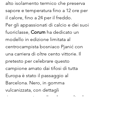
alto isolamento termico che preserva 
sapore e temperatura fino a 12 ore per 
il calore, fino a 24 per il freddo.
Per gli appassionati di calcio e dei suoi 
fuoriclasse, 
Corum
 ha dedicato un 
modello in edizione limitata al 
centrocampista bosniaco Pjanić con 
una carriera di oltre cento vittorie. Il 
pretesto per celebrare questo 
campione amato dai tifosi di tutta 
Europa è stato il passaggio al 
Barcelona. Nero, in gomma 
vulcanizzata, con dettagli 
rigorosamente verdi, colore scelto da 
Miralem, l’orologio appartiene alla 
collezione Admiral ed è stato 
presentato in una prima esclusiva 
edizione di soli 5 esemplari dedicata al 
mercato italiano, in onore del numero 