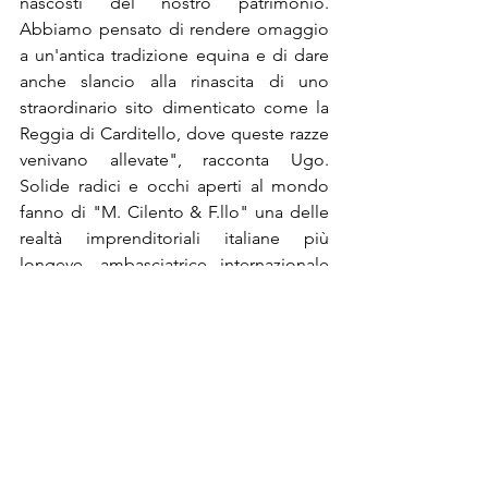
nascosti del nostro patrimonio. 
Abbiamo pensato di rendere omaggio 
a un'antica tradizione equina e di dare 
anche slancio alla rinascita di uno 
straordinario sito dimenticato come la 
Reggia di Carditello, dove queste razze 
venivano allevate", racconta Ugo. 
Solide radici e occhi aperti al mondo 
fanno di "M. Cilento & F.llo" una delle 
realtà imprenditoriali italiane più 
longeve, ambasciatrice internazionale 
del Made in Naples.
@Riproduzione Riservata
Post recenti