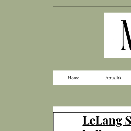
Home
Attualità
LeLang Sk