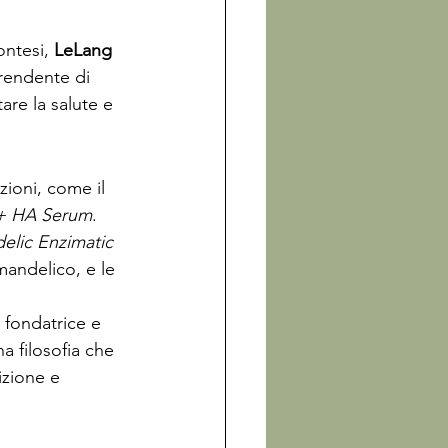
ntesi, 
LeLang 
rendente di 
re la salute e 
zioni, come il 
 + HA Serum
. 
elic Enzimatic 
mandelico, e le 
, fondatrice e 
a filosofia che 
izione e 