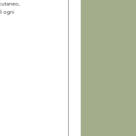
cutaneo, 
i ogni 