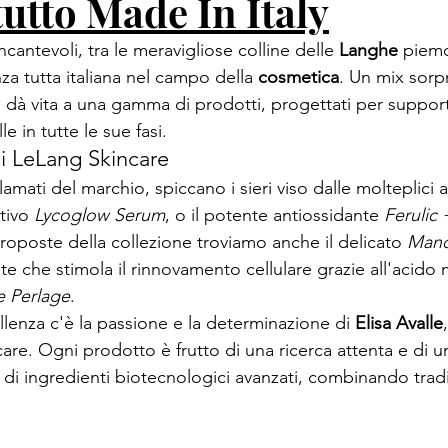
tutto Made In Italy
cantevoli, tra le meravigliose colline delle 
Langhe 
piemo
za tutta italiana nel campo della 
cosmetica
. Un mix sorp
 dà vita a una gamma di prodotti, progettati per supporta
le in tutte le sue fasi.
i LeLang Skincare
lamati del marchio, spiccano i sieri viso dalle molteplici a
tivo 
Lycoglow Serum
, o il potente antiossidante 
Ferulic
roposte della collezione troviamo anche il delicato 
Mand
nte che stimola il rinnovamento cellulare grazie all'acido 
e Perlage
.
lenza c'è la passione e la determinazione di 
Elisa Avalle
e. Ogni prodotto è frutto di una ricerca attenta e di un
 di ingredienti biotecnologici avanzati, combinando trad