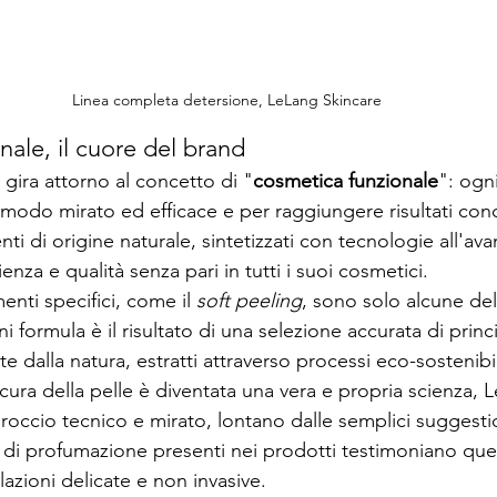
Linea completa detersione, LeLang Skincare
ale, il cuore del brand
gira attorno al concetto di "
cosmetica funzionale
": ogn
 modo mirato ed efficace e per raggiungere risultati conc
ienti di origine naturale, sintetizzati con tecnologie all'av
enza e qualità senza pari in tutti i suoi cosmetici.
enti specifici, come il 
soft peeling
, sono solo alcune del
formula è il risultato di una selezione accurata di princip
e dalla natura, estratti attraverso processi eco-sostenibil
 cura della pelle è diventata una vera e propria scienza, L
occio tecnico e mirato, lontano dalle semplici suggestion
 di profumazione presenti nei prodotti testimoniano qu
ioni delicate e non invasive. 