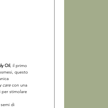
dy Oil
, il primo 
osmesi, questo 
unica 
 care
 con una 
i per stimolare 
 semi di 