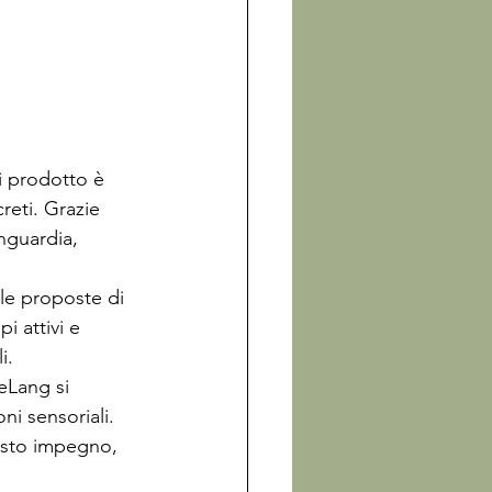
i prodotto è 
reti. Grazie 
anguardia, 
le proposte di 
i attivi e 
i.
eLang si 
i sensoriali. 
esto impegno, 