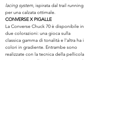
lacing system,
 ispirata dal trail running 
per una calzata ottimale. 
CONVERSE X PIGALLE
La Converse Chuck 70 è disponibile in 
due colorazioni: una gioca sulla 
classica gamma di tonalità e l'altra ha i 
colori in gradiente. Entrambe sono 
realizzate con la tecnica della pellicola 
TPU applicata alla tela, un elemento di 
design che conferisce alle scarpe un 
mix di futurismo tecnologico e stile 
classico. 
FILA
Il modello V94M d'ispirazione chunky 
sneakers è realizzato in camoscio con 
inserti in mesh e pelle a contrasto di 
colore. Sono leggere e flessibili con 
suola in gomma, l’ideale per un look 