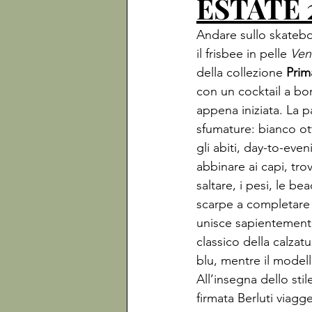
ESTATE 
Andare sullo skateb
il frisbee in pelle 
Ven
della collezione 
Prim
con un cocktail a bor
appena iniziata. La pa
sfumature: bianco ott
gli abiti, day-to-ev
abbinare ai capi, tro
saltare, i pesi, le b
scarpe a completare 
unisce sapientemente
classico della calzatu
blu, mentre il modell
All’insegna dello sti
firmata Berluti viagg