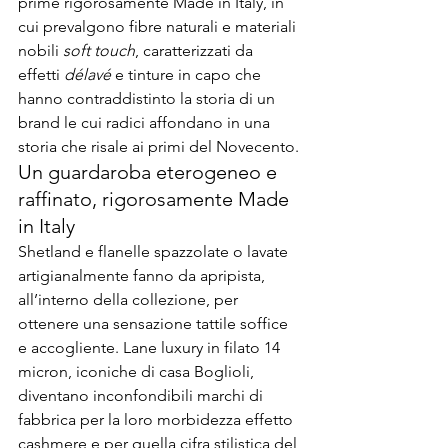
prime rigorosamente 
Made in Italy
, in 
cui prevalgono fibre naturali e materiali 
nobili 
soft touch
, caratterizzati da 
effetti 
délavé 
e tinture in capo che 
hanno contraddistinto la storia di un 
brand le cui radici affondano in una 
storia che risale ai primi del Novecento.
Un guardaroba eterogeneo e 
raffinato, rigorosamente Made 
in Italy
Shetland e flanelle spazzolate o lavate 
artigianalmente fanno da apripista, 
all’interno della collezione, per 
ottenere una sensazione tattile soffice 
e accogliente. Lane luxury in filato 14 
micron, iconiche di casa Boglioli, 
diventano inconfondibili marchi di 
fabbrica per la loro morbidezza effetto 
cashmere e per quella cifra stilistica del 