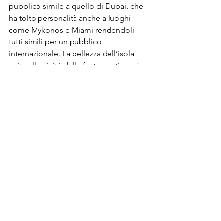
pubblico simile a quello di Dubai, che 
ha tolto personalità anche a luoghi 
come Mykonos e Miami rendendoli 
tutti simili per un pubblico 
internazionale. La bellezza dell’isola 
unita all’unicità delle feste continuerà 
ad essere la carta vincente per un 
futuro glorioso ma con una personalità 
sicuramente meno eclettica e più 
simile ad altri luoghi nel mondo. 
Il party più lussuoso dove lo hai visto.
Diversi, non solo uno, nei primi anni 
Novanta a Ibiza ricordo il party sullo 
Yacht di Gaultier, a Mykonos nella villa 
di un amico, a Miami nella Villa 
Casuarina (casa Versace), a Bermuda 
nella villa invitato per un week end da 
un amico, a Mauritius nella casa della 
fondatrice di un importante marchio di 