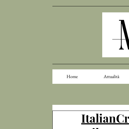
Home
Attualità
ItalianC