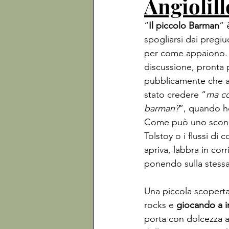
Angiolill
“
Il piccolo Barman
” 
spogliarsi dai pregi
per come appaiono. A
discussione, pronta 
pubblicamente che an
stato credere “
ma co
barman?
”, quando ho
Come può uno sconosc
Tolstoy o i flussi di 
apriva, labbra in cor
ponendo sulla stessa
Una piccola scoperta
rocks e 
giocando a i
porta con dolcezza all