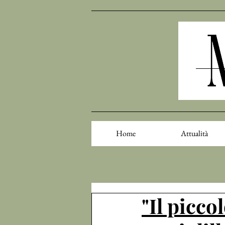
Home
Attualità
"Il picco