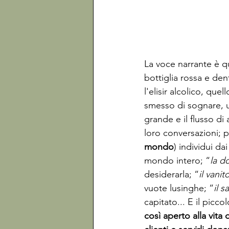
La voce narrante è q
bottiglia rossa e den
l'elisir alcolico, qu
smesso di sognare, u
grande e il flusso di
loro conversazioni; p
mondo
) individui dai
mondo intero; “
la d
desiderarla; “
il vanit
vuote lusinghe; “
il 
capitato... E il picc
così aperto alla vit