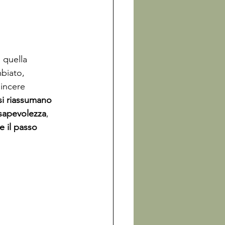
 quella 
mbiato, 
incere 
si riassumano 
onsapevolezza
,
 il passo 