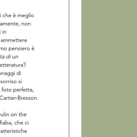
ti che è meglio 
ndamente, non 
 in 
o ammettere 
imo pensiero è 
ta di un 
etteratura? 
naggi di 
sorriso si 
foto perfetta, 
artier-Bresson.

ulin on the 
fiaba, che ci 
atteristiche 