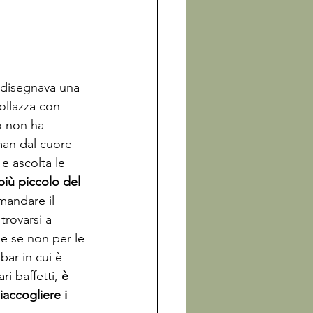
 disegnava una 
ollazza con 
o non ha 
man dal cuore 
e ascolta le 
 più piccolo del 
mandare il 
rovarsi a 
e se non per le 
bar in cui è 
i baffetti, 
è 
i
accogliere i 