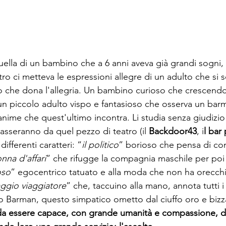
uella di un bambino che a 6 anni aveva già grandi sogni,
tro ci metteva le espressioni allegre di un adulto che si s
ello che dona l'allegria. Un bambino curioso che crescend
n piccolo adulto vispo e fantasioso che osserva un bar
 anime che quest'ultimo incontra. Li studia senza giudizio 
asseranno da quel pezzo di teatro (il 
Backdoor43
, i
l bar
 differenti caratteri: “
il politico
” borioso che pensa di co
onna d'affari
” che rifugge la compagnia maschile per poi t
oso
” egocentrico tatuato e alla moda che non ha orecchi
saggio viaggiatore
” che, taccuino alla mano, annota tutti i 
olo Barman, questo simpatico ometto dal ciuffo oro e bizzar
a da essere capace, con grande umanità e compassione, d