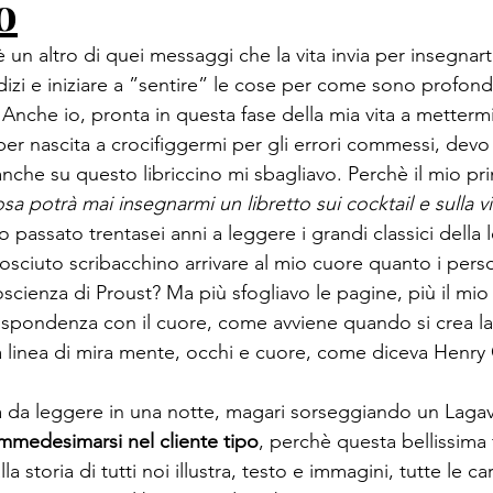
o
è un altro di quei messaggi che la vita invia per insegnar
udizi e iniziare a ”sentire” le cose per come sono profo
nche io, pronta in questa fase della mia vita a mettermi
per nascita a crocifiggermi per gli errori commessi, dev
che su questo libriccino mi sbagliavo. Perchè il mio pr
sa potrà mai insegnarmi un libretto sui cocktail e sulla vi
 passato trentasei anni a leggere i grandi classici della l
iuto scribacchino arrivare al mio cuore quanto i perso
coscienza di Proust? Ma più sfogliavo le pagine, più il mio 
rispondenza con il cuore, come avviene quando si crea la 
 linea di mira mente, occhi e cuore, come diceva Henry C
 da leggere in una notte, magari sorseggiando un Lagav
mmedesimarsi nel cliente tipo
, perchè questa bellissima 
a storia di tutti noi illustra, testo e immagini, tutte le car