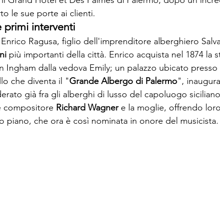
 il Grand Hotel et Des Palmes di Palermo, dopo un incred
to le sue porte ai clienti.
e primi interventi
Enrico Ragusa, figlio dell'imprenditore alberghiero Salv
ni
 più importanti della città. Enrico acquista nel 1874 la s
n Ingham dalla vedova Emily; un palazzo ubicato presso g
lo che diventa il "
Grande Albergo di Palermo
", inaugura
rato già fra gli alberghi di lusso del capoluogo siciliano
re compositore 
Richard Wagner
 e la moglie, offrendo loro
mo piano, che ora è così nominata in onore del musicista.