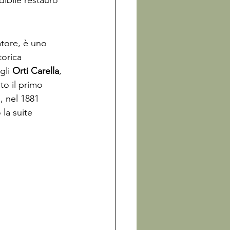
ibile restauro 
atore, è uno 
torica 
li 
Orti Carella
, 
to il primo 
, nel 1881 
 la suite 