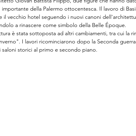
chitetto Giovan Battista Filippo, due figure che hanno dato
ù importante della Palermo ottocentesca. Il lavoro di Basi
 il vecchio hotel seguendo i nuovi canoni dell'architettu
andolo a rinascere come simbolo della Belle Époque.

ttura è stata sottoposta ad altri cambiamenti, tra cui la r
nverno". I lavori ricominciarono dopo la Seconda guerr
 saloni storici al primo e secondo piano.