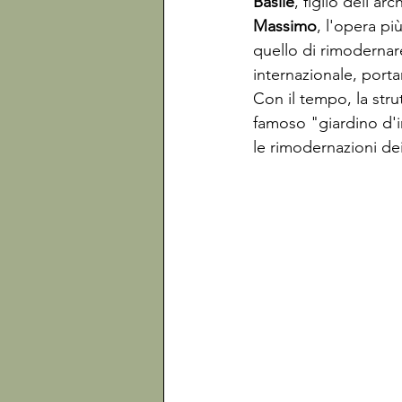
Basile
, figlio dell'ar
Massimo
, l'opera pi
quello di rimodernare
internazionale, port
Con il tempo, la stru
famoso "giardino d'i
le rimodernazioni dei