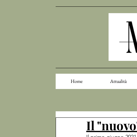
Home
Attualità
Il "nuov