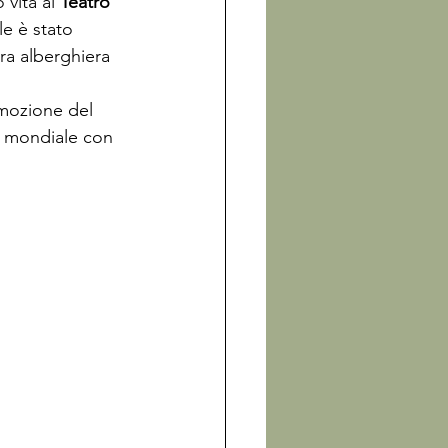
 vita al 
Teatro 
le è stato 
ra alberghiera 
imozione del 
a mondiale con 