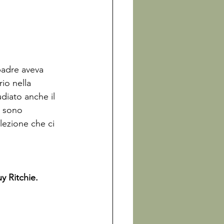
padre aveva 
io nella 
diato anche il 
e sono 
lezione che ci 
y Ritchie. 