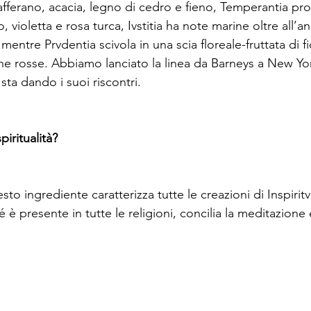
zafferano, acacia, legno di cedro e fieno, Temperantia pr
violetta e rosa turca, Ivstitia ha note marine oltre all’an
 mentre Prvdentia scivola in una scia floreale-fruttata di f
he rosse. Abbiamo lanciato la linea da Barneys a New Yor
ta dando i suoi riscontri.

piritualità?
to ingrediente caratterizza tutte le creazioni di Inspiritv
 è presente in tutte le religioni, concilia la meditazione e