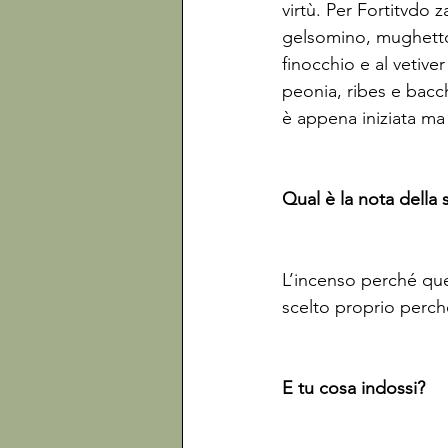
virtù. Per Fortitvdo 
gelsomino, mughetto, 
finocchio e al vetiver
peonia, ribes e bacc
è appena iniziata ma s
Qual è la nota della s
L’incenso perché ques
scelto proprio perché
E tu cosa indossi?