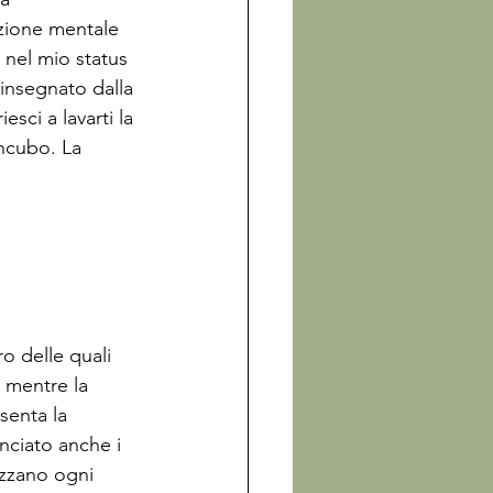
izione mentale 
nel mio status 
 insegnato dalla 
esci a lavarti la 
ncubo. La 
o delle quali 
– mentre la 
senta la 
nciato anche i 
izzano ogni 