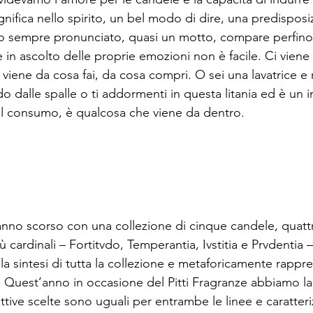
ignifica nello spirito, un bel modo di dire, una predispos
o sempre pronunciato, quasi un motto, compare perfino 
in ascolto delle proprie emozioni non è facile. Ci viene
à viene da cosa fai, da cosa compri. O sei una lavatrice e ri
 dalle spalle o ti addormenti in questa litania ed è un i
dal consumo, è qualcosa che viene da dentro.

nno scorso con una collezione di cinque candele, quattr
ù cardinali – Fortitvdo, Temperantia, Ivstitia e Prvdentia 
 la sintesi di tutta la collezione e metaforicamente rappre
. Quest’anno in occasione del Pitti Fragranze abbiamo la
ttive scelte sono uguali per entrambe le linee e caratter