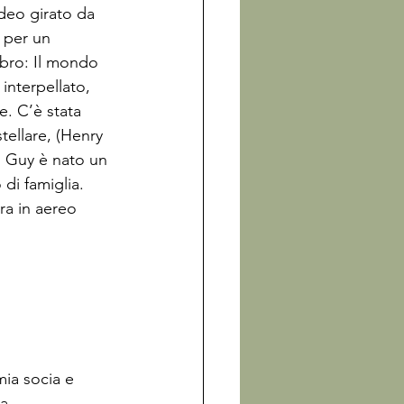
deo girato da 
 per un 
ibro: Il mondo 
interpellato, 
e. C’è stata 
stellare, (Henry 
n Guy è nato un 
di famiglia. 
a in aereo 
mia socia e 
a 