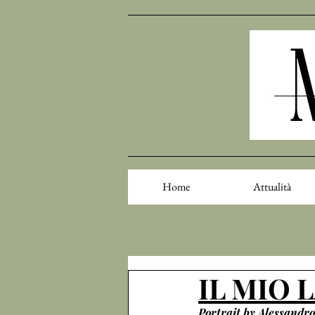
Home
Attualità
IL MIO 
Portrait by Alessandr