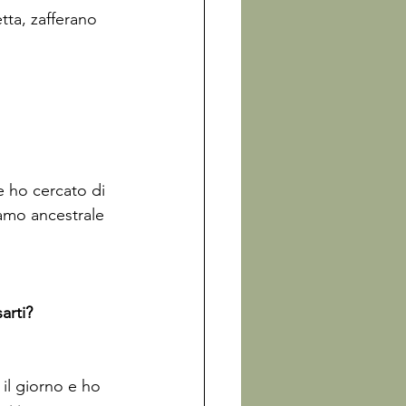
tta, zafferano 
e ho cercato di 
iamo ancestrale 
arti?
il giorno e ho 