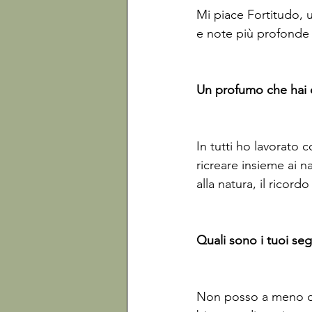
Mi piace Fortitudo, u
e note più profonde 
Un profumo che hai c
In tutti ho lavorato 
ricreare insieme ai n
alla natura, il ricor
Quali sono i tuoi segr
Non posso a meno di f