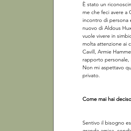
È stato un riconoscim
me che feci avere a 
incontro di persona e
nuovo di Aldous Huxle
vuole vivere in simbio
molta attenzione ai co
Cavill, Armie Hammer
rapporto personale, 
Non mi aspettavo que
privato.

Come mai hai deciso 
Sentivo il bisogno esp
grande amica, condiv