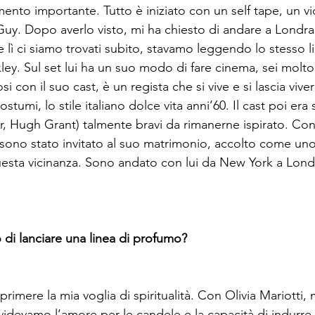
ento importante. Tutto è iniziato con un self tape, un vi
Guy. Dopo averlo visto, mi ha chiesto di andare a Londra
 lì ci siamo trovati subito, stavamo leggendo lo stesso l
y. Sul set lui ha un suo modo di fare cinema, sei molto 
si con il suo cast, è un regista che si vive e si lascia viver
stumi, lo stile italiano dolce vita anni’60. Il cast poi era 
, Hugh Grant) talmente bravi da rimanerne ispirato. Co
sono stato invitato al suo matrimonio, accolto come uno 
sta vicinanza. Sono andato con lui da New York a Londr
di lanciare una linea di profumo?
rimere la mia voglia di spiritualità. Con Olivia Mariotti, 
idevamo l’amore per le candele e la capacità di indurre 