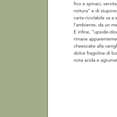
fico e spinaci, servi
rottura” e di stupore,
carta riciclabile va a
l'ambiente, da un m
E infine, “upside-do
rimane apparentement
cheescake alla vanigl
dolce fragoline di bo
nota acida e agruma