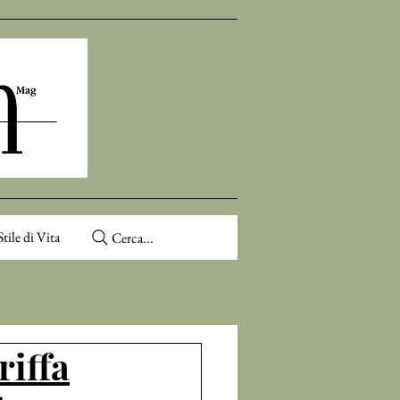
Stile di Vita
Cerca...
riffa