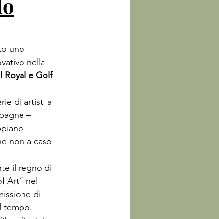
do
to uno 
ativo nella 
 Royal e Golf
ie di artisti a 
mpagne – 
ppiano 
he non a caso 
te il regno di 
f Art” nel 
missione di 
el tempo.