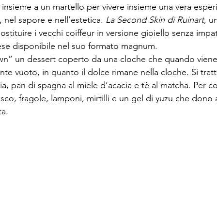
ta insieme a un martello per vivere insieme una vera esper
 nel sapore e nell’estetica. 
La Second Skin di Ruinart
, u
 sostituire i vecchi coiffeur in versione gioiello senza impa
ese disponibile nel suo formato magnum.

wn” un dessert coperto da una cloche che quando viene al
e vuoto, in quanto il dolce rimane nella cloche. Si tratt
ia, pan di spagna al miele d’acacia e tè al matcha. Per co
sco, fragole, lamponi, mirtilli e un gel di yuzu che dono 
ta.