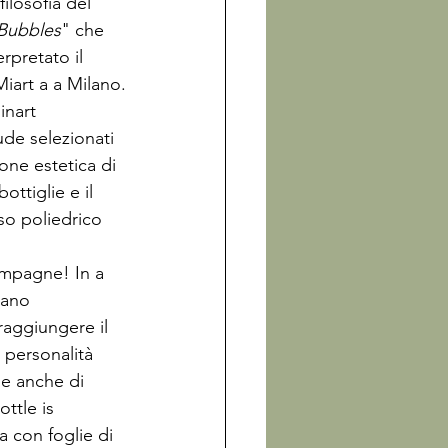
filosofia del 
Bubbles
" che 
erpretato il 
Miart a a Milano.
inart 
de selezionati 
one estetica di 
ttiglie e il 
so poliedrico 
ampagne! In a 
cano 
 raggiungere il 
a personalità 
he anche di 
ttle is 
 con foglie di 