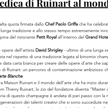
dedica di Ruinart al mon
alta quota firmata dallo 
Chef Paolo Griffa
 che ha celebra
unga tradizione e allo stesso tempo estremamente innov
pina del ristorante 
Petit Royal 
all’interno del 
Grand Hotel
 opere dell’artista 
David Shrigley
 - ultimo di una lunga ser
osta nel rispetto di una tradizione legata al binomio cha
ne data carta bianca per creare delle opere d’arte che sa
ito di Ruinart: un percorso di contaminazione ambizioso c
rte Blanche
.

a Maison Ruinart e il mondo dell’arte che ha inizio duran
m Thierry Ruinart, lo zio del fondatore diventa “Master o
toria di questo champagne è andata di pari passo con la 
generazioni dei talenti creativi che si sono succedute n