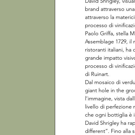
David Shrigley, visual
brand attraverso una 
attraverso la materici
processo di vinificaz
Paolo Griffa, stella M
Assemblage 1729, il 
ristoranti italiani, 
grande impatto visivo
processo di vinifica
di Ruinart.

Dal mosaico di verdu
giant hole in the gro
l’immagine, vista dall
livello di perfezione 
che ogni bottiglia è 
David Shrigley ha ra
different”. Fino all