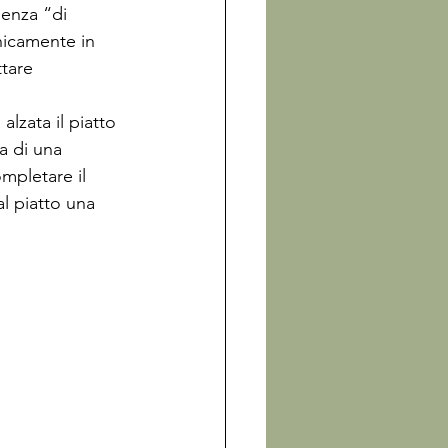
ienza “di 
nicamente in 
ttare 
zata il piatto 
a di una 
mpletare il 
al piatto una 