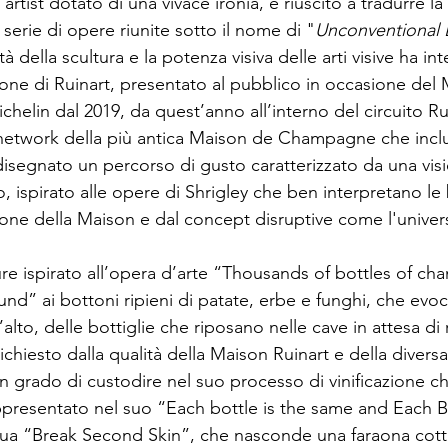
 artist dotato di una vivace ironia, è riuscito a tradurre la 
serie di opere riunite sotto il nome di "
Unconventional 
tà della scultura e la potenza visiva delle arti visive ha int
ione di Ruinart, presentato al pubblico in occasione del 
ichelin dal 2019, da quest’anno all’interno del circuito Ru
network della più antica Maison de Champagne che inclu
ha disegnato un percorso di gusto caratterizzato da una visi
, ispirato alle opere di Shrigley che ben interpretano le bo
zione della Maison e dal concept disruptive come l'univer
re ispirato all’opera d’arte “Thousands of bottles of ch
und” ai bottoni ripieni di patate, erbe e funghi, che evo
’alto, delle bottiglie che riposano nelle cave in attesa di
richiesto dalla qualità della Maison Ruinart e della divers
in grado di custodire nel suo processo di vinificazione c
ppresentato nel suo “Each bottle is the same and Each Bo
a sua “Break Second Skin”, che nasconde una faraona cotta