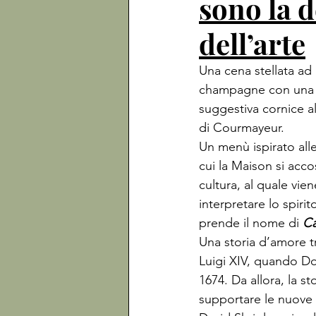
sono la 
dell’arte
Una cena stellata ad 
champagne con una l
suggestiva cornice al
di Courmayeur.
Un menù ispirato alle
cui la Maison si acc
cultura, al quale vie
interpretare lo spir
prende il nome di 
Ca
Una storia d’amore tr
Luigi XIV, quando Do
1674. Da allora, la s
supportare le nuove 