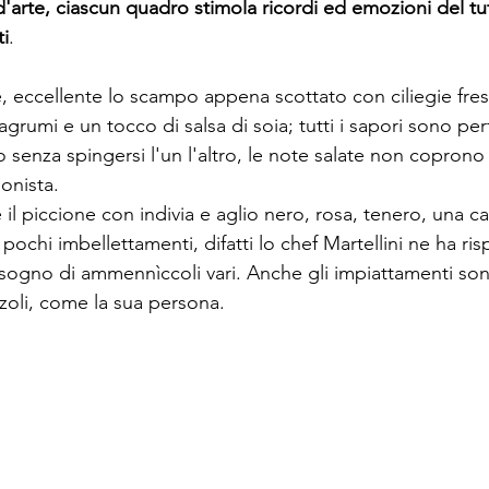
 d'arte, ciascun quadro stimola ricordi ed emozioni del tu
ti
. 

, eccellente lo scampo appena scottato con ciliegie fres
grumi e un tocco di salsa di soia; tutti i sapori sono pe
to senza spingersi l'un l'altro, le note salate non coprono 
nista. 

 il piccione con indivia e aglio nero, rosa, tenero, una c
pochi imbellettamenti, difatti lo chef Martellini ne ha risp
sogno di ammennìccoli vari. Anche gli impiattamenti sono