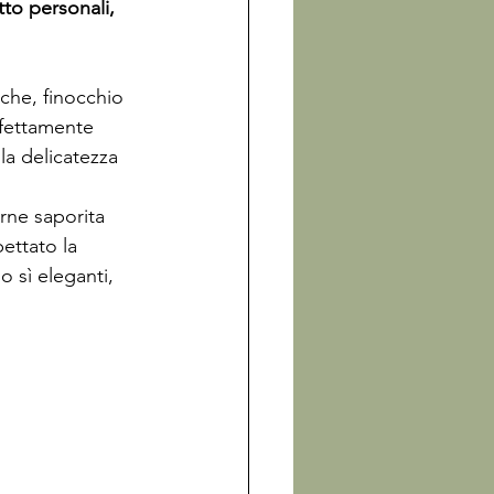
tto personali, 
che, finocchio 
rfettamente 
la delicatezza 
arne saporita 
ettato la 
 sì eleganti, 