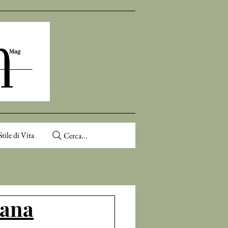
Stile di Vita
Cerca...
tana