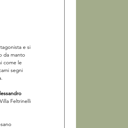
tagonista e si 
no da manto 
hi come le 
cami segni 
. 
lessandro 
lla Feltrinelli 
osano 