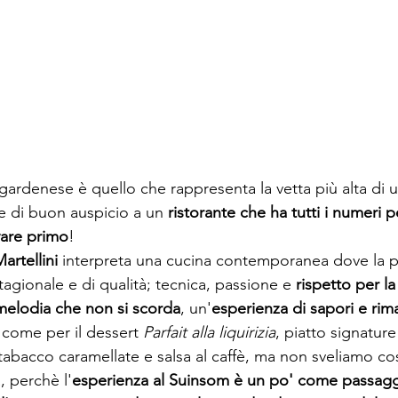
 gardenese è quello che rappresenta la vetta più alta di
e di buon auspicio a un
 ristorante che ha tutti i numeri p
vare primo
!
artellini
 interpreta una cucina contemporanea dove la pr
agionale e di qualità; tecnica, passione e 
rispetto per l
 melodia che non si scorda
, un'
esperienza di sapori e riman
 come per il dessert 
Parfait alla liquirizia
, piatto signature
 tabacco caramellate e salsa al caffè, ma non sveliamo co
, perchè l'
esperienza al Suinsom è un po' come passaggi