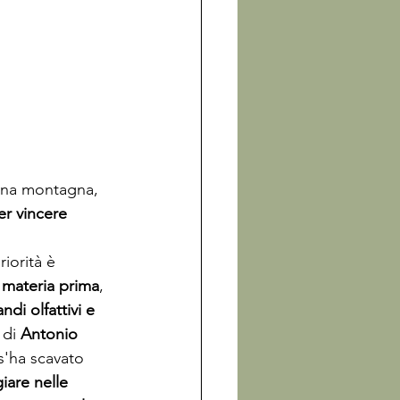
 una montagna, 
er vincere 
iorità è 
a materia prima
, 
di olfattivi e 
 di 
Antonio 
s'ha scavato 
are nelle 