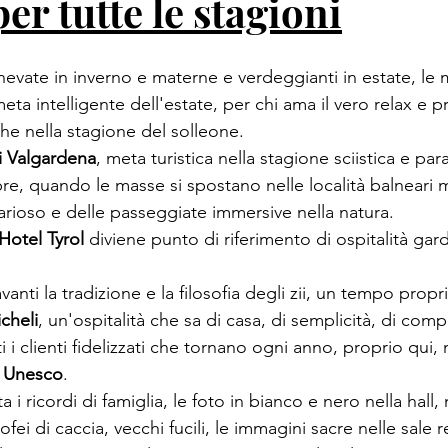
per tutte le stagioni
evate in inverno e materne e verdeggianti in estate, le
ta intelligente dell'estate, per chi ama il vero relax e pr
e nella stagione del solleone. 

i Valgardena
, meta turistica nella stagione sciistica e par
re, quando le masse si spostano nelle località balneari m
ioso e delle passeggiate immersive nella natura. 

Hotel Tyrol 
diviene punto di riferimento di ospitalità gar
vanti la tradizione e la filosofia degli zii, un tempo propr
cheli
, un'ospitalità che sa di casa, di semplicità, di compl
i i clienti fidelizzati che tornano ogni anno, proprio qui, 
o Unesco
. 

i ricordi di famiglia, le foto in bianco e nero nella hall, 
fei di caccia, vecchi fucili, le immagini sacre nelle sale rel