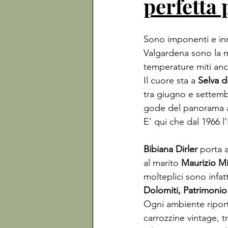
perfetta 
Sono imponenti e inn
Valgardena sono la me
temperature miti anch
Il cuore sta a 
Selva d
tra giugno e settemb
gode del panorama ar
E' qui che dal 1966 l'
Bibiana Dirler
 porta a
al marito 
Maurizio Mi
molteplici sono infatt
Dolomiti, Patrimoni
Ogni ambiente riporta 
carrozzine vintage, tro