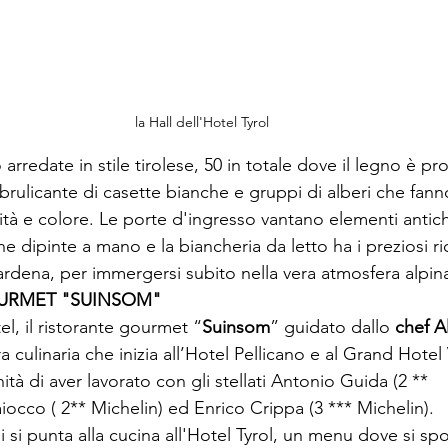
la Hall dell'Hotel Tyrol 
arredate in stile tirolese, 50 in totale dove il legno è pro
e brulicante di casette bianche e gruppi di alberi che fan
tà e colore. Le porte d'ingresso vantano elementi antic
e dipinte a mano e la biancheria da letto ha i preziosi ri
ardena, per immergersi subito nella vera atmosfera alpina
OURMET "SUINSOM"
el, il ristorante gourmet “
Suinsom
” guidato dallo 
chef A
ra culinaria che inizia all’Hotel Pellicano e al Grand Hotel Vi
tà di aver lavorato con gli stellati Antonio Guida (2 ** 
iocco ( 2** Michelin) ed Enrico Crippa (3 *** Michelin). 

cui si punta alla cucina all'Hotel Tyrol, un menu dove si sp