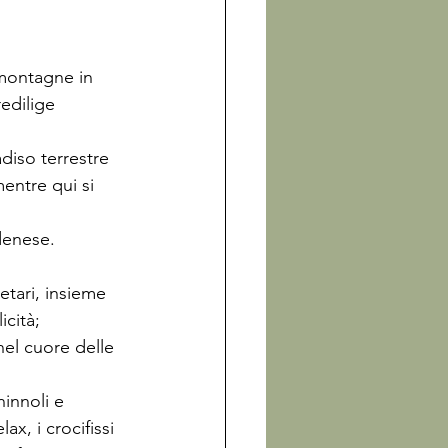
 montagne in 
edilige 
adiso terrestre 
entre qui si 
denese.

ietari, insieme 
icità; 
nel cuore delle 
ninnoli e 
ax, i crocifissi 