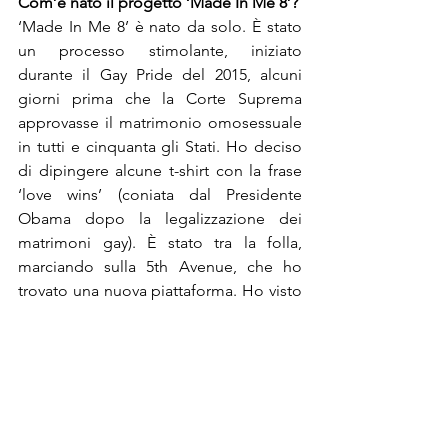
‘Made In Me 8’ è nato da solo. È stato 
un processo stimolante, iniziato 
durante il Gay Pride del 2015, alcuni 
giorni prima che la Corte Suprema 
approvasse il matrimonio omosessuale 
in tutti e cinquanta gli Stati. Ho deciso 
di dipingere alcune t-shirt con la frase 
‘love wins’ (coniata dal Presidente 
Obama dopo la legalizzazione dei 
matrimoni gay). È stato tra la folla, 
marciando sulla 5th Avenue, che ho 
trovato una nuova piattaforma. Ho visto 
l’opportunità di rendere la mia arte 
pubblica, indossabile a un prezzo 
accessibile, per renderla fruibile da un 
pubblico più vasto. Le magliette 
serigrafate sono realizzate con l’opera 
originale stampata. Ho scelto lavori che 