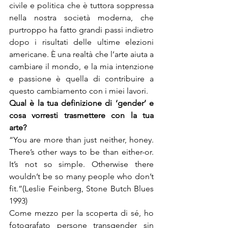
civile e politica che è tuttora soppressa 
nella nostra società moderna, che 
purtroppo ha fatto grandi passi indietro 
dopo i risultati delle ultime elezioni 
americane. È una realtà che l’arte aiuta a 
cambiare il mondo, e la mia intenzione 
e passione è quella di contribuire a 
questo cambiamento con i miei lavori.
Qual è la tua definizione di ‘gender’ e 
cosa vorresti trasmettere con la tua 
“You are more than just neither, honey. 
There’s other ways to be than either-or. 
It’s not so simple. Otherwise there 
wouldn’t be so many people who don’t 
fit.”(Leslie Feinberg, Stone Butch Blues 
1993)

Come mezzo per la scoperta di sé, ho 
fotografato persone transgender sin 