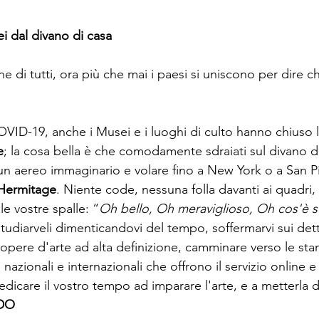
i dal divano di casa 
ne di tutti, ora più che mai i paesi si uniscono per dire 
ID-19, anche i Musei e i luoghi di culto hanno chiuso 
e
; la cosa bella è che comodamente sdraiati sul divano di
n aereo immaginario e volare fino a New York o a San P
Hermitage
. Niente code, nessuna folla davanti ai quadri,
e vostre spalle: “
Oh bello, Oh meraviglioso, Oh cos'è s
tudiarveli dimenticandovi del tempo, soffermarvi sui det
 opere d'arte ad alta definizione, camminare verso le sta
 nazionali e internazionali che offrono il servizio online e a
dicare il vostro tempo ad imparare l'arte, e a metterla d
DO 