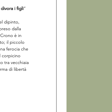
ivora i figli
” 
l dipinto, 
preso dalla 
i Crono è in 
; il piccolo 
na ferocia che 
l corpicino 
o tra vecchiaia 
rma di libertà 