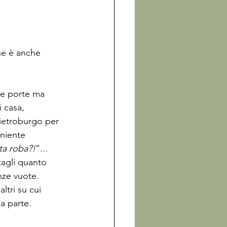
che è anche 
le porte ma 
 casa, 
ietroburgo per 
 niente 
ta roba?!
”... 
tagli quanto 
nze vuote. 
ltri su cui 
a parte. 