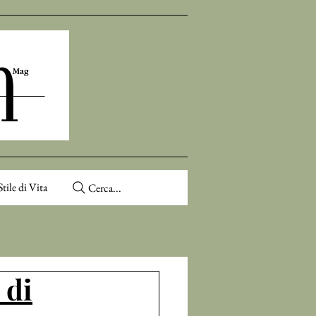
Stile di Vita
Cerca...
 di