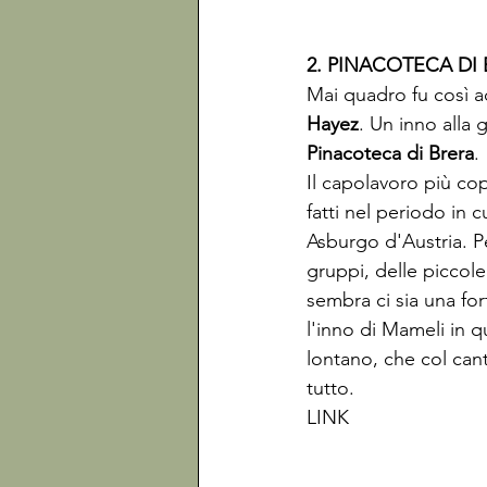
2. PINACOTECA DI 
Mai quadro fu così ad
Hayez
. Un inno alla 
Pinacoteca di Brera
. 

Il capolavoro più copi
fatti nel periodo in cu
Asburgo d'Austria. Pe
gruppi, delle piccole
sembra ci sia una fo
l'inno di Mameli in q
lontano, che col cant
tutto. 
LINK 