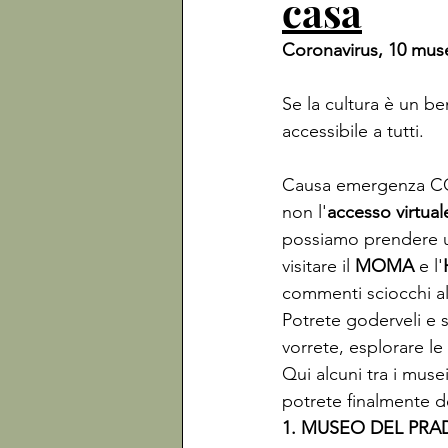
casa
Coronavirus, 10 muse
Se la cultura è un be
accessibile a tutti. 

Causa emergenza COV
non l'
accesso virtual
possiamo prendere u
visitare il 
MOMA 
e l'
commenti sciocchi all
Potrete goderveli e s
vorrete, esplorare le
Qui alcuni tra i musei
potrete finalmente de
1. MUSEO DEL PRA