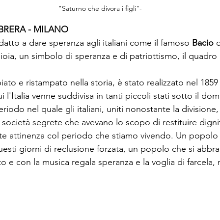
"Saturno che divora i figli"-
BRERA - MILANO 
atto a dare speranza agli italiani come il famoso 
Bacio 
d
gioia, un simbolo di speranza e di patriottismo, il quadro 
ato e ristampato nella storia, è stato realizzato nel 1859 
i l'Italia venne suddivisa in tanti piccoli stati sotto il dom
riodo nel quale gli italiani, uniti nonostante la divisione
 società segrete che avevano lo scopo di restituire digni
rte attinenza col periodo che stiamo vivendo. Un popolo
uesti giorni di reclusione forzata, un popolo che si abbra
o e con la musica regala speranza e la voglia di farcela,