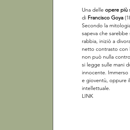
Una delle
 opere più s
di 
Francisco Goya
 (1
Secondo la mitologia 
sapeva che sarebbe st
rabbia, iniziò a divor
netto contrasto con 
non può nulla contro 
si legge sulle mani d
innocente. Immerso ne
e gioventù, oppure il
intellettuale. 
LINK