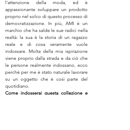
l’attenzione della moda, ed è 
appassionante sviluppare un prodotto 
proprio nel solco di questo processo di 
democratizzazione. In più, AMI è un 
marchio che ha salde le sue radici nella 
realtà: la sua è la storia di un ragazzo 
reale e di cosa veramente vuole 
indossare. Molta della mia ispirazione 
viene proprio dalla strada e da ciò che 
le persone realmente indossano, ecco 
perché per me è stato naturale lavorare 
su un oggetto che è così parte del 
quotidiano.
Come indosserai questa collezione e 
come immagini la indosseranno gli 
A Parigi mi muovo in scooter, per cui 
direi che uno zaino è perfetto. Il 
modello “Oversize Banana” doveva, 