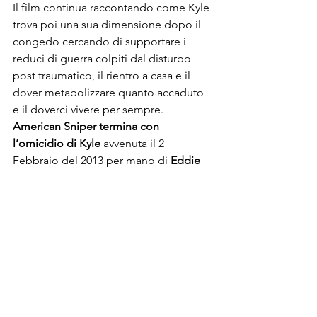
Il film continua raccontando come Kyle 
trova poi una sua dimensione dopo il 
congedo cercando di supportare i 
reduci di guerra colpiti dal disturbo 
post traumatico, il rientro a casa e il 
dover metabolizzare quanto accaduto 
e il doverci vivere per sempre.
American Sniper termina con 
l’omicidio di Kyle
 avvenuta il 2 
Febbraio del 2013 per mano di 
Eddie 
Ray Routh 
un reduce della guerra che 
lo stesso Kyle stava aiutando a 
superare i disturbi del comportamento 
e il suo reinserimento sociale.
Routh, un giovane psicolabile, uccise 
Kyle con ben 13 colpi di pistola. 
Questa morte si può definire quasi uno 
“scherzo” del destino per un cecchino 
che ha ucciso molte persone durante il 