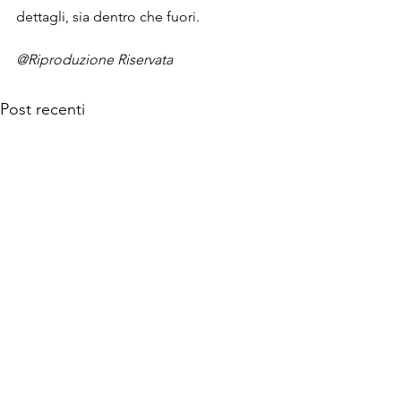
dettagli, sia dentro che fuori.

@Riproduzione Riservata
Post recenti
© 2026 MANINTOWN Powered by Mi-Hub S.r.l.