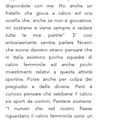
disponibile con me. Ho anche un 
fratello che gioca a calcio ed una 
sorella che, anche se non è giocatrice, 
mi sostiene e viene sempre a vedere 
tutte le mie partite”. E’ così 
entusiasmante sentire parlare Noemi 
che suona davvero strano pensare che 
in Italia esistono poche squadre di 
calcio femminile ed anche pochi 
investimenti relativi a questa attività 
sportiva. Forse anche per colpa dei 
pregiudizi e delle dicerie. Però è 
curioso pensare che sebbene il calcio 
sia sport da uomini, Pantanè sostiene: 
“I numeri che nel nostro Paese 
riguardano il calcio femminile sono un 
fenomeno tutto italiano. All’estero la 
concezione di questa disciplina è 