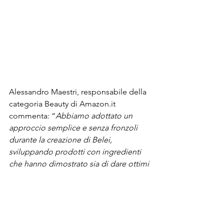
Alessandro Maestri, responsabile della 
categoria Beauty di Amazon.it 
commenta: “
Abbiamo adottato un 
approccio semplice e senza fronzoli 
durante la creazione di Belei, 
sviluppando prodotti con ingredienti 
che hanno dimostrato sia di dare ottimi 
risultati sia di garantire ai nostri clienti 
un’ottima qualità
spendendo meno 
tempo e denaro". 
® Riproduzione riservata