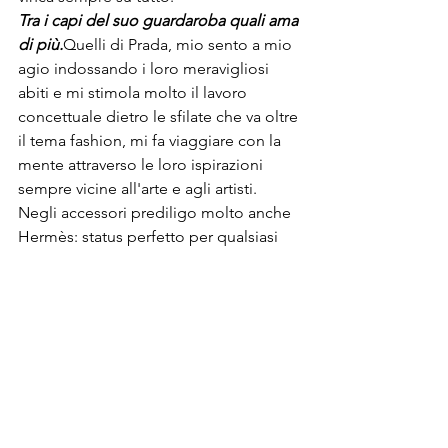
Tra i capi del suo guardaroba quali ama 
di più.
Quelli di Prada, mio sento a mio 
agio indossando i loro meravigliosi 
abiti e mi stimola molto il lavoro 
concettuale dietro le sfilate che va oltre 
il tema fashion, mi fa viaggiare con la 
mente attraverso le loro ispirazioni 
sempre vicine all'arte e agli artisti. 
Negli accessori prediligo molto anche 
Hermès: status perfetto per qualsiasi 
luogo, situazione, ora della giornata.
Gli indispensabili nella sua valigia 
dell’estate.
Quando viaggio non porto 
molte delle mie cose
perché quando 
sono in vacanza amo fare shopping, 
specialmente dopo una lunga giornata 
al mare. Amo riempire la mia valigia in 
ogni viaggio sempre di cose nuove per 