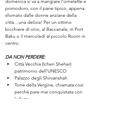
domenica si va a mangiare l’omelette e 
pomodoro, con il pane tipico, appena 
sfornato dalle donne anziane della 
città…una delizia! Per un ottimo 
bicchiere di vino, al Baccanale, in Port 
Baku o il mercoledì al piccolo Room in 
centro.

DA NON PERDERE:
Città Vecchia (Icheri Sheher) 
patrimonio dell’UNESCO
Palazzo degli Shirvanshah
Torre della Vergine, chiamata così 
perché pare mai conquistata con 
la forza
Flame Towers
Skyline
Lungomare
Karavansara, ristorante, un tempo 