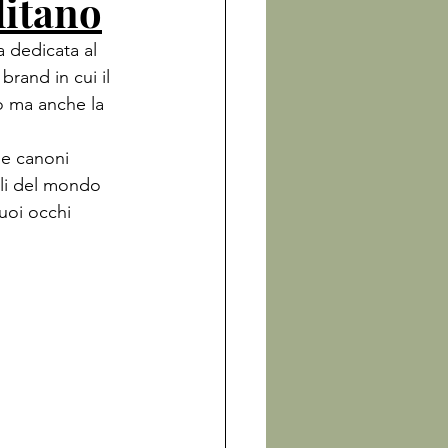
litano
a dedicata al 
rand in cui il 
to ma anche la 
 e canoni 
oli del mondo 
uoi occhi 