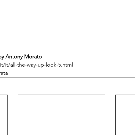
by 
Antony Morato
t/it/all-the-way-up-look-5.html
vata