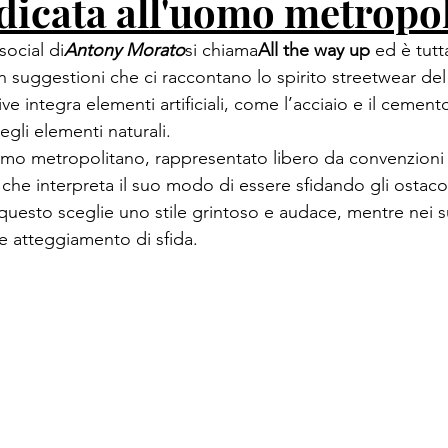
edicata all'uomo metropo
ocial di
Antony Morato
si chiama
All the way up
 ed è tutt
suggestioni che ci raccontano lo spirito streetwear del b
ve integra elementi artificiali, come l’acciaio e il cemen
egli elementi naturali. 
uomo metropolitano, rappresentato libero da convenzioni
à che interpreta il suo modo di essere sfidando gli ostac
questo sceglie uno stile grintoso e audace, mentre nei s
 atteggiamento di sfida.