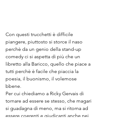
Con questi trucchetti è difficile 
piangere, piuttosto si storce il naso 
perchè da un genio della stand-up 
comedy ci si aspetta di più che un 
libretto alla Baricco, quello che piace a 
tutti perchè è facile che piaccia la 
poesia, il buonismo, il volemose 
bbene. 

Per cui chiediamo a Ricky Gervais di 
tornare ad essere se stesso, che magari 
si guadagna di meno, ma si ritorna ad 
essere coerenti e giudicanti anche nei 
confronti della propria fidanzata, 
proprio come piace a noi! 