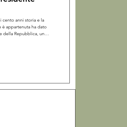
 cento anni storia e la
e è appartenuta ha dato
te della Repubblica, un
 un musicista di fama
ose da scrivere sul suo
 ma tutte un po' già sentite.
ando in pace Luigi il fondatore,
l nipote, passiamo direttamente
agna Ein