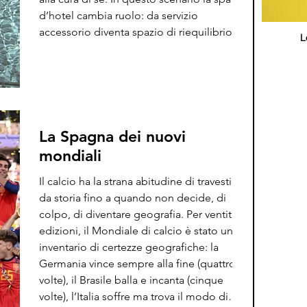
d’hotel cambia ruolo: da servizio
accessorio diventa spazio di riequilibrio
L
fisico ed emotivo, dove trattamenti, rituali e
tecnologie wellness diventano strumenti di
recupero...
La Spagna dei nuovi
mondiali
Il calcio ha la strana abitudine di travestirsi
da storia fino a quando non decide, di
colpo, di diventare geografia. Per ventitré
edizioni, il Mondiale di calcio è stato un
inventario di certezze geografiche: la
Germania vince sempre alla fine (quattro
volte), il Brasile balla e incanta (cinque
volte), l’Italia soffre ma trova il modo di