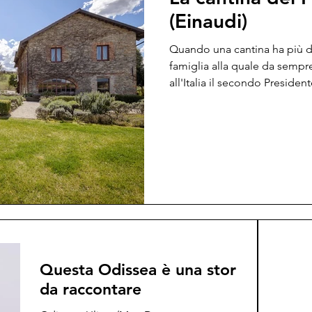
(Einaudi)
Quando una cantina ha più di
famiglia alla quale da sempr
all'Italia il secondo Presiden
editore tra i più illuminati e
internazionale, ecco che di c
passato, sì ce ne sono molte,
E allora, per una volta, lasci
Giulio il figlio e Ludovico i
al bisnipote: Matteo Sard
Questa Odissea è una storia
da raccontare