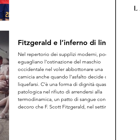
alzare il trofeo (quattro volte). Poi è arrivata
L
l’estate del 2026, e le coordinate
geografiche della nostra memoria collettiva
si sono le
Fitzgerald e l’inferno di lino
Nel repertorio dei supplizi moderni, pochi
eguagliano l’ostinazione del maschio
occidentale nel voler abbottonare una
camicia anche quando l’asfalto decide di
liquefarsi. C’è una forma di dignità quasi
patologica nel rifiuto di arrendersi alla
termodinamica, un patto di sangue con il
decoro che F. Scott Fitzgerald, nel settimo
capitolo de Il Grande Gatsby, trasforma nel
più spietato dei bollettini meteorologici
della psiche umana...