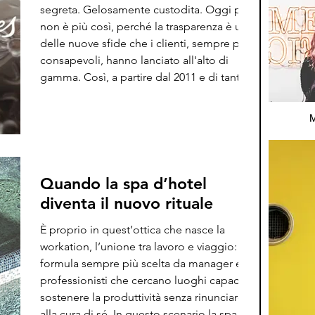
segreta. Gelosamente custodita. Oggi però
non è più così, perché la trasparenza è una
delle nuove sfide che i clienti, sempre più
consapevoli, hanno lanciato all'alto di
gamma. Così, a partire dal 2011 e di tanto
in tanto il gigante Lvmh, che ha nel suo
portfolio 46 marchi tra moda, accessori e
M
vini, champagne e superlacolici compresi,
decide di aprire al pubbli
Quando la spa d’hotel
diventa il nuovo rituale
È proprio in quest’ottica che nasce la
workation, l’unione tra lavoro e viaggio: una
formula sempre più scelta da manager e
professionisti che cercano luoghi capaci di
sostenere la produttività senza rinunciare
alla cura di sé. In questo scenario la spa