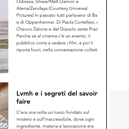
Odissea, Ulisse/Matt Damon e
Atena/Zendaya (Courtesy Universal
Pictures) In passato tutti parlavano di Barbie
e di Oppenheimer. Di Paola Cortellesi, di
Checco Zalone e del Diavolo veste Prada 2.
Perché se al cinema c’è un evento, il
pubblico corre a vedere i film, e poi li
riporta fuori, nella conversazione collettiva:
sembra il 1997. Dell’Odissea però ne
parlano tutti da prima. Sembrano parlarne
da sempre. Negli Stati Uniti, perché non
l’ha letta quasi nessuno, e dunque ci s
Lvmh e i segreti del savoir-
faire
C’era una volta un lusso fondato sul
mistero e sull’inaccessibile, dove ogni
ingrediente, materia e lavorazione era