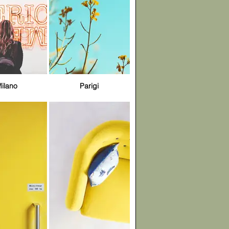
ilano
Parigi