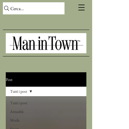
Cerca...
Post
Tutti i post
Tutti i post
Attualità
Moda
Sport