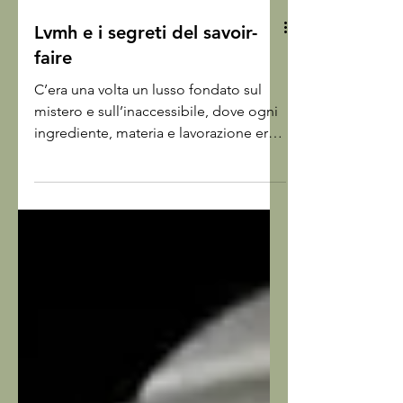
Lvmh e i segreti del savoir-
faire
C’era una volta un lusso fondato sul
mistero e sull’inaccessibile, dove ogni
ingrediente, materia e lavorazione era
segreta. Gelosamente custodita. Oggi
però non è più così, perché la
trasparenza è una delle nuove sfide
che i clienti, sempre più consapevoli,
hanno lanciato all'alto di gamma. Così,
a partire dal 2011 e di tanto in tanto il
gigante Lvmh, che ha nel suo portfolio
46 marchi tra moda, accessori e vini,
champagne e superlacolici compresi,
decide di aprire al pubbli