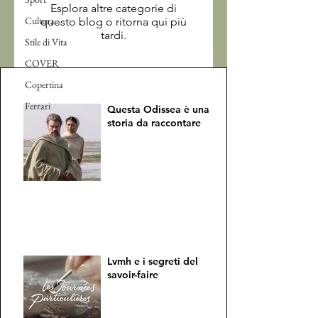
Esplora altre categorie di
Cultura
questo blog o ritorna qui più
tardi.
Stile di Vita
COVER
Copertina
Ferrari
Questa Odissea è una
storia da raccontare
Lvmh e i segreti del
savoir-faire