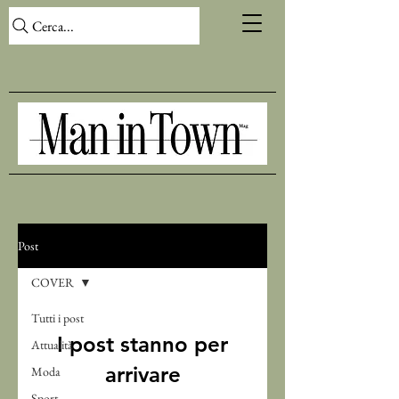
Cerca...
Post
COVER
Tutti i post
I post stanno per
Attualità
arrivare
Moda
Sport