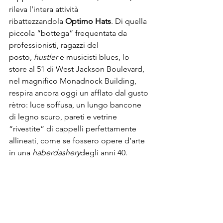
rileva l’intera attività 
ribattezzandola 
Optimo Hats
. Di quella 
piccola “bottega” frequentata da 
professionisti, ragazzi del 
posto, 
hustler
 e musicisti blues, lo 
store al 51 di West Jackson Boulevard, 
nel magnifico Monadnock Building, 
respira ancora oggi un afflato dal gusto 
rètro: luce soffusa, un lungo bancone 
di legno scuro, pareti e vetrine 
“rivestite” di cappelli perfettamente 
allineati, come se fossero opere d’arte 
in una 
haberdashery
degli anni 40. 