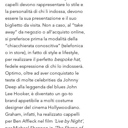
capelli devono rappresentare lo stile e 
la personalità di chi li indossa, devono 
essere la sua presentazione e il suo 
biglietto da visita. Non a caso, al “take 
away” da negozio o all’acquisto online, 
si preferisce prima la modalità della 
“chiacchierata conoscitiva” (telefonica 
o in store), in fatto di style e lifestyle, 
per realizzare il perfetto 
bespoke hat
, 
fedele espressione di chi lo indosserà. 
Optimo, oltre ad aver conquistato le 
teste di molte celebrities da Johnny 
Deep alla leggenda del blues John 
Lee Hooker, è diventato un go-to 
brand appetibile a molti costume 
designer del cinema Hollywoodiano. 
Graham, infatti, ha realizzato cappelli 
per Ben Affleck nel film 
‘Live by Night’
, 
per Michael Shannon in 
‘The Shape of 