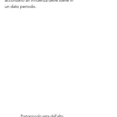
accordano all’influenza delle stelle in 
un dato periodo.
Portopiccolo vista dall'alto