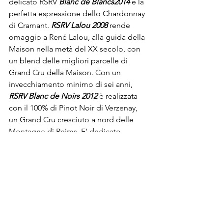
delicato RSRV 
Blanc de Blancs
2014
 è la 
perfetta espressione dello Chardonnay 
di Cramant. 
RSRV Lalou 2008
 rende 
omaggio a René Lalou, alla guida della 
Maison nella metà del XX secolo, con 
un blend delle migliori parcelle di 
Grand Cru della Maison. Con un 
invecchiamento minimo di sei anni, 
RSRV Blanc de Noirs 2012 
è realizzata 
con il 100% di Pinot Noir di Verzenay, 
un Grand Cru cresciuto a nord delle 
Montagne di Reims. E’ dedicato 
all’artista franco-giapponese Leonard 
Foujita la cuvée 
RSRV Foujita
, una 
miscela di 6 Grand Cru invecchiata 4 
anni, che, come tutti i Rosé della 
Maison, sfoggia l’iconica rosa 
disegnata proprio dall’artista, grande 
amico della Maison.