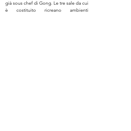
già sous chef di Gong. Le tre sale da cui 
è costituito ricreano ambienti 
totalmente differenti, benchè 
accumunati da un'eleganza discreta che 
guarda con interesse all'arte 
contemporanea. Pochi piatti 
compongono il menù ideato dalla chef 
Jun. Dagli spiedini alle portate 
signature, fino ai classici della 
tradizione nipponica, qui è possibile 
concedersi uno spuntino chic o fare 
una cena completa. Il mio preferito, 
Shimesaba, sgombro marinato in aceto 
di riso; Da provare anche la drink list 
proposta da Samuele, molti i twist sui 
grandi classici della miscelazione, che 
affiancano stravaganti creazioni a cui è 
impossibile resistere. Qui gli amanti del 
sake saranno accontentati ampia e di 