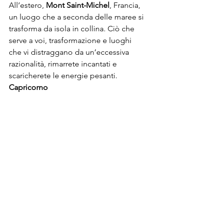
All’estero, 
Mont Saint
-
Michel
, Francia, 
un luogo che a seconda delle maree si 
trasforma da isola in collina. Ciò che 
serve a voi, trasformazione e luoghi 
che vi distraggano da un’eccessiva 
razionalità, rimarrete incantati e 
scaricherete le energie pesanti.
Capricorno
Con Giove e Venere a vostro favore 
potrete approfittare di questa fase per 
regalarvi un viaggio esperienziale e 
staccarvi dalla routine quotidiana.

Per il vostro segno ho scelto in Italia 
Castelmezzano 
in Basilicata, nelle 
Dolomiti Lucane, dove a parte godere 
delle splendida natura, potrete rendere 
unico il vostro viaggio con il Volo 
dell’Angelo, ci si può calare con un 
cavo di acciaio sospeso fra due vette.
