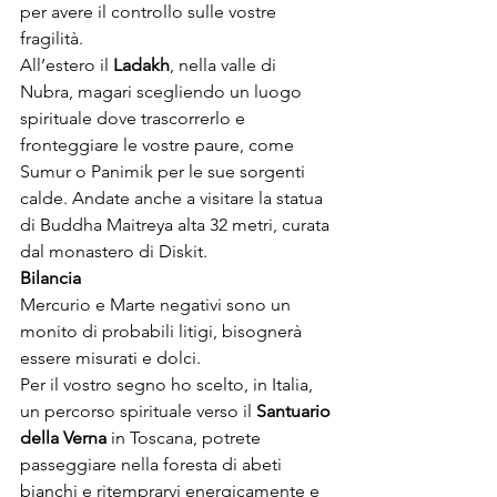
per avere il controllo sulle vostre 
fragilità.

All’estero il 
Ladakh
, nella valle di 
Nubra, magari scegliendo un luogo 
spirituale dove trascorrerlo e 
fronteggiare le vostre paure, come 
Sumur o Panimik per le sue sorgenti 
calde. Andate anche a visitare la statua 
di Buddha Maitreya alta 32 metri, curata 
dal monastero di Diskit.
Bilancia
Mercurio e Marte negativi sono un 
monito di probabili litigi, bisognerà 
essere misurati e dolci.

Per il vostro segno ho scelto, in Italia, 
un percorso spirituale verso il 
Santuario 
della Verna
 in Toscana, potrete 
passeggiare nella foresta di abeti 
bianchi e ritemprarvi energicamente e 