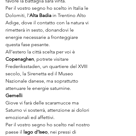
favore la battaglia sarà vinta.

Per il vostro segno ho scelto in Italia le 
Dolomiti, l’
Alta Badia
 in Trentino Alto 
Adige, dove il contatto con la natura vi 
rimetterà in sesto, donandovi le 
energie necessarie a fronteggiare 
questa fase pesante.

All’estero la città scelta per voi è 
Copenaghen
, potrete visitare 
Frederiksstaden, un quartiere del XVIII 
secolo, la Sirenetta ed il Museo 
Nazionale danese, ma soprattutto 
attenuare le energie saturnine.
Gemelli
Giove vi farà delle scaramucce ma 
Saturno vi sosterrà, attenzione ai dolori 
emozionali ed affettivi.

Per il vostro segno ho scelto nel nostro 
paese il 
l
ago d
’
Iseo
, nei pressi di 