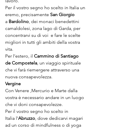
lavoro.

Per il vostro segno ho scelto in Italia un 
eremo, precisamente 
San Giorgio 
a
 Bardolino
, dei monaci benedettini 
camaldolesi, zona lago di Garda, per 
concentrarvi su di voi  e fare le scelte 
migliori in tutti gli ambiti della vostra 
vita.

Per l’estero, il 
Cammino di Santiago 
d
e
 Compostela
, un viaggio spirituale 
che vi farà riemergere attraverso una 
nuova consapevolezza.
V
ergine
Con Venere ,Mercurio e Marte dalla 
vostra è necessario andare in un luogo 
che vi doni consapevolezze.

Per il vostro segno ho scelto in 
Italia l’
Abruzzo
, dove dedicarvi magari 
ad un corso di mindfulness o di yoga 