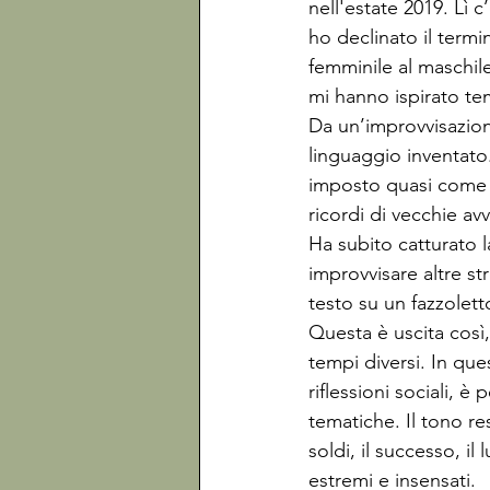
nell'estate 2019. Lì c
ho declinato il termin
femminile al maschile,
mi hanno ispirato tem
Da un’improvvisazion
linguaggio inventato
imposto quasi come co
ricordi di vecchie av
Ha subito catturato 
improvvisare altre st
testo su un fazzoletto
Questa è uscita così,
tempi diversi. In que
riflessioni sociali, è
tematiche. Il tono re
soldi, il successo, il
estremi e insensati.