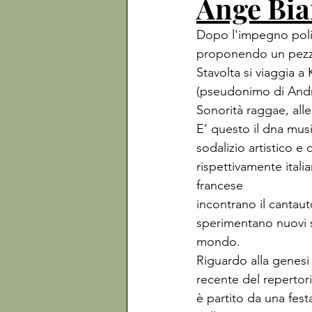
Ange Bi
Dopo l'impegno polit
proponendo un pezzo
Stavolta si viaggia 
(pseudonimo di Andrea
Sonorità raggae, alle
E’ questo il dna mus
sodalizio artistico e
rispettivamente itali
francese

incontrano il cantaut
sperimentano nuovi s
mondo.
Riguardo alla genesi
recente del repertori
è partito da una fest