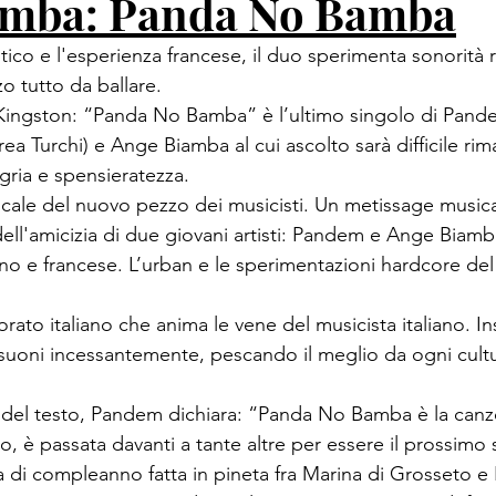
amba: Panda No Bamba
ico e l'esperienza francese, il duo sperimenta sonorità 
 tutto da ballare.
a Kingston: “Panda No Bamba” è l’ultimo singolo di Pand
 Turchi) e Ange Biamba al cui ascolto sarà difficile rim
gria e spensieratezza.
icale del nuovo pezzo dei musicisti. Un metissage musical
 dell'amicizia di due giovani artisti: Pandem e Ange Biamb
ano e francese. L’urban e le sperimentazioni hardcore de
orato italiano che anima le vene del musicista italiano. I
uoni incessantemente, pescando il meglio da ogni cultura
 del testo, Pandem dichiara: “Panda No Bamba è la canz
o, è passata davanti a tante altre per essere il prossimo 
a di compleanno fatta in pineta fra Marina di Grosseto e 