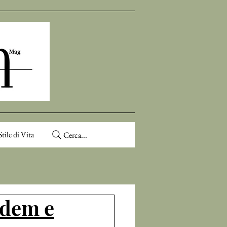
Stile di Vita
Cerca...
ndem e