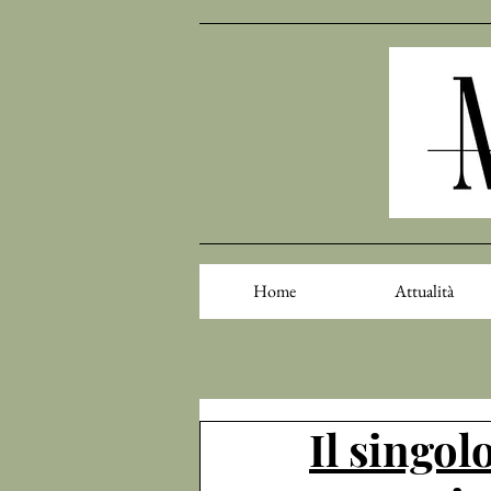
Home
Attualità
Il singol