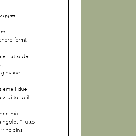
raggae 
em 
anere fermi. 
e frutto del 
a, 
l giovane 
nsieme i due 
 di tutto il 
one più 
singolo. “Tutto 
Principina 