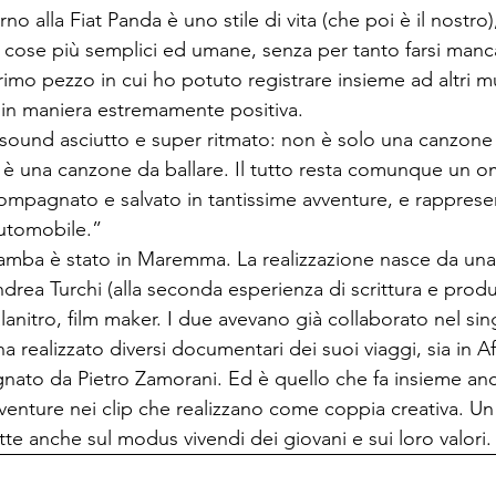
no alla Fiat Panda è uno stile di vita (che poi è il nostro)
cose più semplici ed umane, senza per tanto farsi manca
primo pezzo in cui ho potuto registrare insieme ad altri mus
 in maniera estremamente positiva.
ound asciutto e super ritmato: non è solo una canzone 
e è una canzone da ballare. Il tutto resta comunque un om
ompagnato e salvato in tantissime avventure, e rapprese
’automobile.”
Bamba è stato in Maremma. La realizzazione nasce da una
drea Turchi (alla seconda esperienza di scrittura e prod
lanitro, film maker. I due avevano già collaborato nel sing
a realizzato diversi documentari dei suoi viaggi, sia in Afr
ato da Pietro Zamorani. Ed è quello che fa insieme an
venture nei clip che realizzano come coppia creativa. Un
tte anche sul modus vivendi dei giovani e sui loro valori.