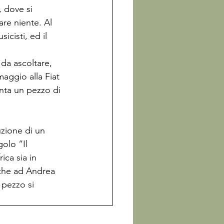
, dove si 
re niente. Al 
icisti, ed il 
da ascoltare, 
aggio alla Fiat 
nta un pezzo di 
 
uzione di un 
olo “Il 
ica sia in 
che ad Andrea 
 pezzo si 