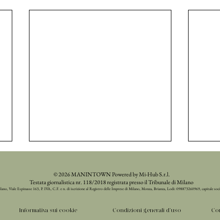
© 2026 MANINTOWN Powered by Mi-Hub S.r.l.
Testata giornalistica nr. 118/2018 registrata presso il Tribunale di Milano
ilano, Viale Espinasse 163, P. IVA, C.F. e n. di iscrizione al Registro delle Imprese di Milano, Monza, Brianza, Lodi: 098873260969, capitale soc
Informativa sui cookie
Condizioni generali d'uso
Con