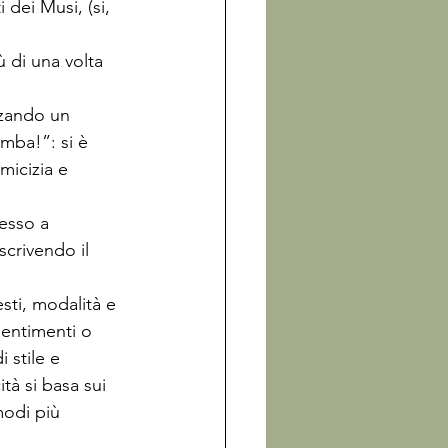
 dei Musi, (si, 
ù di una volta 
zzando un 
mba!”: si è 
micizia e 
esso a 
scrivendo il 
sti, modalità e 
sentimenti o 
 stile e 
tà si basa sui 
modi più 