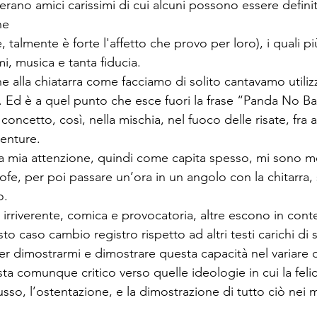
’erano amici carissimi di cui alcuni possono essere definiti
e

 talmente è forte l'affetto che provo per loro), i quali pi
i, musica e tanta fiducia.
e alla chiatarra come facciamo di solito cantavamo utili
. Ed è a quel punto che esce fuori la frase “Panda No Ba
ncetto, così, nella mischia, nel fuoco delle risate, fra a
venture.
la mia attenzione, quindi come capita spesso, mi sono m
rofe, per poi passare un’ora in un angolo con la chitarra, 
.

 irriverente, comica e provocatoria, altre escono in conte
sto caso cambio registro rispetto ad altri testi carichi di 
 per dimostrarmi e dimostrare questa capacità nel variare di
sta comunque critico verso quelle ideologie in cui la felici
 lusso, l’ostentazione, e la dimostrazione di tutto ciò nei 