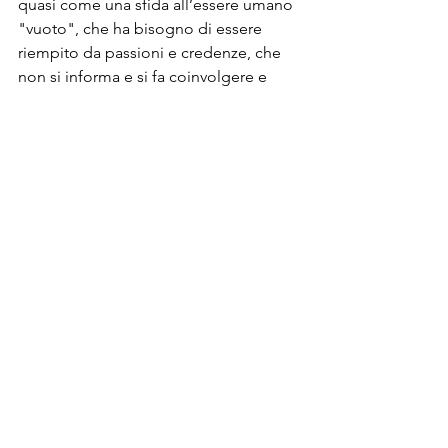
quasi come una sfida all’essere umano 
"vuoto", che ha bisogno di essere 
riempito da passioni e credenze, che 
non si informa e si fa coinvolgere e 
plasmare da tali realtà.

Ho cercato di mettere tutto insieme e il 
binomio, ovviamente, nasce dal gioco 
di parole 
gol-gotha
. La traduzione 
letterale di 
Golgotha
, in italiano, è 
calvario
, perché la Via Crucis non è 
altro che questo, quindi il riferimento è 
al calvario che tutti noi attraversiamo 
andando oltre le regole, un uomo 
"comune" non si pone simili problemi.
Come dicevi prima, l’uomo ha bisogno 
di credere in qualcosa, pensi che ciò 
possa essere sinonimo di debolezza o 
di mancanza di profondità?
Penso sia sinonimo di entrambe le 