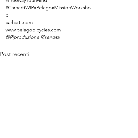
#FreewayYourMind
#CarharttWIPxPelagoxMissionWorksho
p
carhartt.com
www.pelagobicycles.com
@Riproduzione Riservata
Post recenti