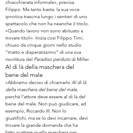
chiacchierata informale», precisa 
Filippo. Ma tanto basta: la sua voce 
ipnotica trascina lungo i sentieri di uno 
spettacolo che non ha neanche il titolo.

«Quando lavoro non sono abituato a 
trovare titoli». Inizia così Filippo Timi, 
chiuso da cinque giorni nello studio 
“matto e disperatissimo” di una sua 
riscrittura del 
Paradiso perduto
 di Miller.
Al di là della maschera del 
bene del male
«Abbiamo deciso di chiamarlo 
Al di là 
della maschera del bene del male
, 
perché l’attore deve essere al di là del 
bene del male. Non può giudicare, ad 
esempio, Riccardo III. Non lo 
giustifichi, ma se lo devi incarnare, devi 
trovare la grande domanda che ha 
fatto scattare quella maschera per 