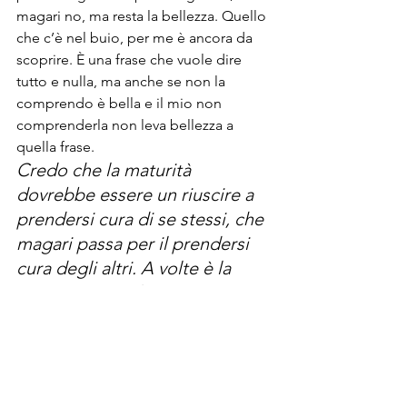
magari no, ma resta la bellezza. Quello 
che c’è nel buio, per me è ancora da 
scoprire. È una frase che vuole dire 
tutto e nulla, ma anche se non la 
comprendo è bella e il mio non 
comprenderla non leva bellezza a 
quella frase.
Credo che la maturità 
dovrebbe essere un riuscire a 
prendersi cura di se stessi, che 
magari passa per il prendersi 
cura degli altri. A volte è la 
stessa cosa. E il teatro, 
secondo me, è un modo per 
prendersi cura dei simboli che 
ognuno di noi è.
Lei ha portato i ragazzi sul suo terreno. 