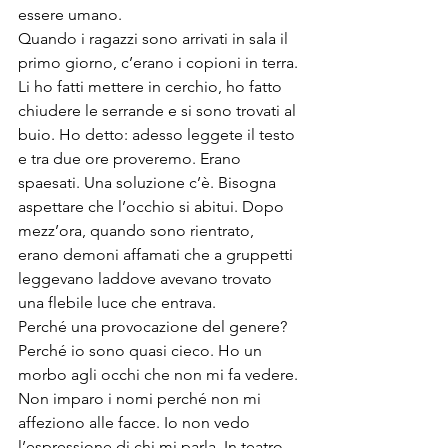
essere umano.

Quando i ragazzi sono arrivati in sala il 
primo giorno, c’erano i copioni in terra. 
Li ho fatti mettere in cerchio, ho fatto 
chiudere le serrande e si sono trovati al 
buio. Ho detto: adesso leggete il testo 
e tra due ore proveremo. Erano 
spaesati. Una soluzione c’è. Bisogna 
aspettare che l’occhio si abitui. Dopo 
mezz’ora, quando sono rientrato, 
erano demoni affamati che a gruppetti 
leggevano laddove avevano trovato 
una flebile luce che entrava.

Perché una provocazione del genere? 
Perché io sono quasi cieco. Ho un 
morbo agli occhi che non mi fa vedere. 
Non imparo i nomi perché non mi 
affeziono alle facce. Io non vedo 
l’espressione di chi mi parla. In teatro, 