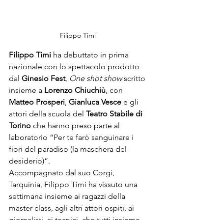
Filippo Timi 
Filippo Timi
 ha debuttato in prima 
nazionale con lo spettacolo prodotto 
dal 
Ginesio Fest
, 
One shot show
 scritto 
insieme a 
Lorenzo Chiuchiù
, con 
Matteo Prosperi
, 
Gianluca Vesce
 e gli 
attori della scuola del 
Teatro Stabile di 
Torino
 che hanno preso parte al 
laboratorio “Per te farò sanguinare i 
fiori del paradiso (la maschera del 
desiderio)”.
Accompagnato dal suo Corgi, 
Tarquinia, Filippo Timi ha vissuto una 
settimana insieme ai ragazzi della 
master class, agli altri attori ospiti, ai 
giornalisti, ai tecnici, che tutti insieme 